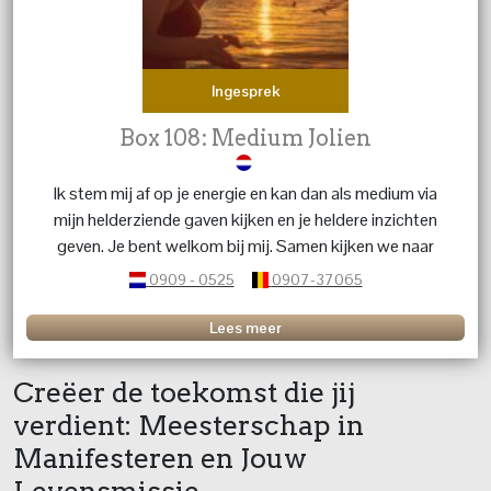
Ingesprek
Box 108: Medium Jolien
Ik stem mij af op je energie en kan dan als medium via
mijn helderziende gaven kijken en je heldere inzichten
geven. Je bent welkom bij mij. Samen kijken we naar
wat jou nu het meest helpt, zodat je lichter en meer in
0909 - 0525
0907-37065
balans kunt blijven.
Lees meer
Creëer de toekomst die jij
verdient: Meesterschap in
Manifesteren en Jouw
Levensmissie