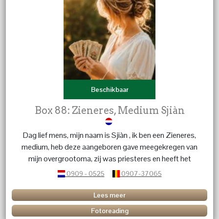
Beschikbaar
Box 88: Zieneres, Medium Sjiàn
Dag lief mens, mijn naam is Sjiàn , ik ben een Zieneres,
medium, heb deze aangeboren gave meegekregen van
mijn overgrootoma, zij was priesteres en heeft het
stokje doorgeven in de familie ,, ik ben al mijn hele leven
0909 - 0525
0907-37065
bezig met spiritualiteit en heb menig veel mensen al
mogen begeleiden bij hun processen , reis in het leven.
Lees meer
Geen vraag is mij te gek, ik kom snel tot de kern daar
Fotoreading
waar ik moet zijn, met sterke tijdsaanduidingen. Ik doe