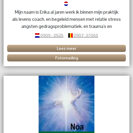
Mijn naam is Erika al jaren werk ik binnen mijn praktijk
als levens coach. en begeleid mensen met relatie stress
angsten gedragsproblematiek. en trauma's en
karmische relaties. geef energetische behandelingen dit
0909 - 0525
0907-37065
in combinatie met kristallen en edelstenen. Heb je
vragen over een betekenis van een kristal of edelsteen
Lees meer
bel me dan.
Fotoreading