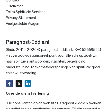
Contact
Disclaimer
Extra Spirituele Services
Privacy Statement
Veelgestelde Vragen
Paragnost-Eddie.nl
)
Sinds 2011 – 2026 © paragnost-eddie.nl. (KvK 52659593
Het vertrouwde aanspreekpunt voor allen die op zoek zijn
naar spirituele antwoorden, inzichten, begeleiding,
ondersteuning, toekomstvoorspellingen en spirituele groei
en bewustwording.
Over de dienstverlening:
“De consulenten op de website
Paragnost-Eddie.nl
werken
als zelfstandige, onafhankelijke experts. Zij zijn zorgvuldig