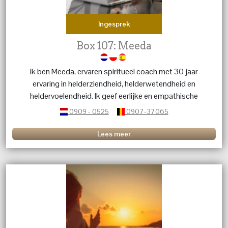
Ingesprek
Box 107: Meeda
Ik ben Meeda, ervaren spiritueel coach met 30 jaar
ervaring in helderziendheid, helderwetendheid en
heldervoelendheid. Ik geef eerlijke en empathische
inzichten via tarot, Lenormand en koffiedik om jou meer
0909 - 0525
0907-37065
duidelijkheid en richting in je leven te bieden.
Lees meer