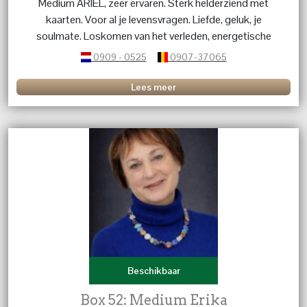
Medium ARIËL, zeer ervaren. Sterk helderziend met
kaarten. Voor al je levensvragen. Liefde, geluk, je
soulmate. Loskomen van het verleden, energetische
beschermihg, narcistische interacties, persoonlijke
0909 - 0525
0907-37065
kracht hervinden, luisterend oor, healing en inzicht
Lees meer
Beschikbaar
Box 52: Medium Erika