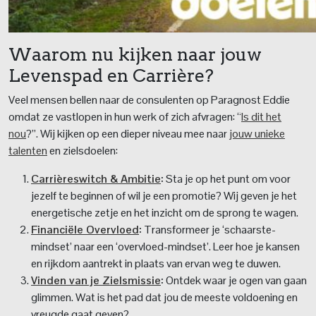
Waarom nu kijken naar jouw
Levenspad en Carrière?
Veel mensen bellen naar de consulenten op Paragnost Eddie
omdat ze vastlopen in hun werk of zich afvragen: “
Is dit het
nou
?”. Wij kijken op een dieper niveau mee naar
jouw unieke
talenten
en zielsdoelen:
Carrièreswitch & Ambitie
:
Sta je op het punt om voor
jezelf te beginnen of wil je een promotie? Wij geven je het
energetische zetje en het inzicht om de sprong te wagen.
Financiële Overvloed
:
Transformeer je ‘schaarste-
mindset’ naar een ‘overvloed-mindset’. Leer hoe je kansen
en rijkdom aantrekt in plaats van ervan weg te duwen.
Vinden van je Zielsmissie
:
Ontdek waar je ogen van gaan
glimmen. Wat is het pad dat jou de meeste voldoening en
vreugde gaat geven?