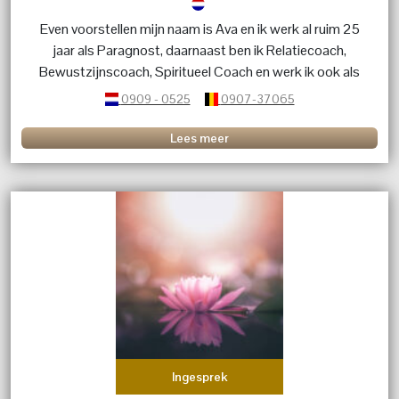
Even voorstellen mijn naam is Ava en ik werk al ruim 25
jaar als Paragnost, daarnaast ben ik Relatiecoach,
Bewustzijnscoach, Spiritueel Coach en werk ik ook als
healer d.m.v zingen. Ik ben helder voelend en helder
0909 - 0525
0907-37065
wetend.
Lees meer
Ingesprek