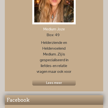
Medium Joze
Box: 49
Helderziende en
Heldervoelend
Medium. Zij is
gespecialiseerd in
liefdes-en relatie
vragen maar ook voor
een
toekomstprognose ....
Lees meer
Facebook