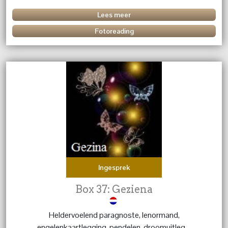
persoonsbeschrijving. Ervaren, helder en to the point!!!
Lees meer
Fotoreading
Ingesprek
Box 37: Geziena
Heldervoelend paragnoste, lenormand,
engelenkaartlegging, pendelen, droomuitleg....