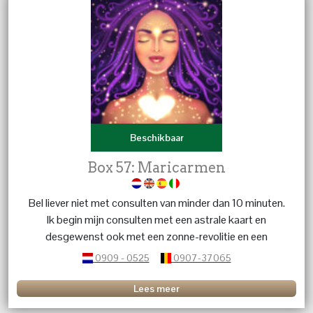
Beschikbaar
Box 57: Maricarmen
Bel liever niet met consulten van minder dan 10 minuten.
Ik begin mijn consulten met een astrale kaart en
desgewenst ook met een zonne-revolitie en een
synastrie. Bij relatie vragen (ook familie en vrienden)
0909 - 0525
0907-37065
kunnen we gebruikmaken van numerologie.Dan vraag ik
toegang tot de akasha om meer helderheid over een
Lees meer
concrete situatie te krijgen. Ik beschouw het