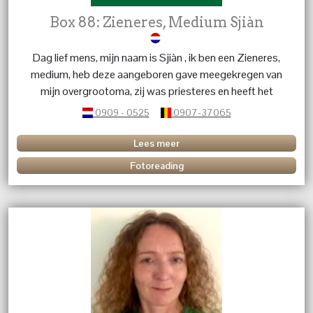
Box 88: Zieneres, Medium Sjiàn
Dag lief mens, mijn naam is Sjiàn , ik ben een Zieneres,
medium, heb deze aangeboren gave meegekregen van
mijn overgrootoma, zij was priesteres en heeft het
stokje doorgeven in de familie ,, ik ben al mijn hele leven
0909 - 0525
0907-37065
bezig met spiritualiteit en heb menig veel mensen al
mogen begeleiden bij hun processen , reis in het leven.
Lees meer
Geen vraag is mij te gek, ik kom snel tot de kern daar
Fotoreading
waar ik moet zijn, met sterke tijdsaanduidingen. Ik doe
het met alle liefde en bezorgdheid zodat u snel weer
verder kan.