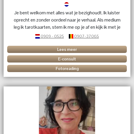
Je bent welkom met alles wat je bezighoudt. Ik luister
oprecht en zonder oordeel naar je verhaal. Als medium
leg ik tarotkaarten, stem ik me op je af en kijk ik met je
mee naar wat de toekomst voor jou in petto heeft,
0909 - 0525
0907-37065
graag een concrete vraag... Je kunt bij mij terecht voor
liefde, tweelingzielen, toekomstvoorspellingen en
Lees meer
zakelijk advies. Ook is contact met overleden dierbaren
E-consult
mogelijk. Al 30 jaar ervaring – niets is gek.
Fotoreading