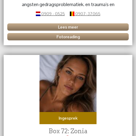
angsten gedragsproblematiek. en trauma's en
karmische relaties. geef energetische behandelingen dit
0909 - 0525
0907-37065
in combinatie met kristallen en edelstenen. Heb je
vragen over een betekenis van een kristal of edelsteen
Lees meer
bel me dan.
Fotoreading
Ingesprek
Box 72: Zonia