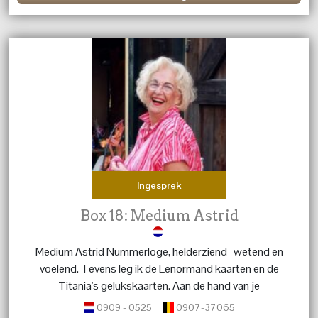
Ingesprek
Box 18: Medium Astrid
Medium Astrid Nummerloge, helderziend -wetend en
voelend. Tevens leg ik de Lenormand kaarten en de
Titania's gelukskaarten. Aan de hand van je
geboortedatum geef ik een uit gebreide
0909 - 0525
0907-37065