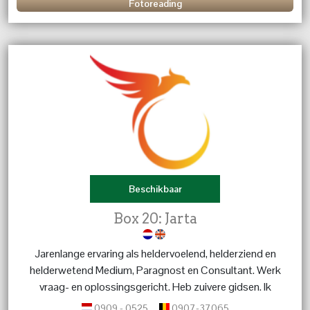
Fotoreading
Beschikbaar
Box 20: Jarta
Jarenlange ervaring als heldervoelend, helderziend en
helderwetend Medium, Paragnost en Consultant. Werk
vraag- en oplossingsgericht. Heb zuivere gidsen. Ik
luister, inspireer, maak mensen blij en krachtig en help
0909 - 0525
0907-37065