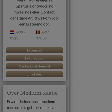
werk, +40j ervaren in
Spirituele ontwikkeling
"tweelingzielen" Contact
gene zijde Altijd welkom voor
een luisterend oor.
0909 -
0907-
0525
37065
E-consult
Fotoreading
Gastenboek bericht
Email alert
Over Medium Kaatje
Ervaren helderziende voelend
medium die gebruik maakt van