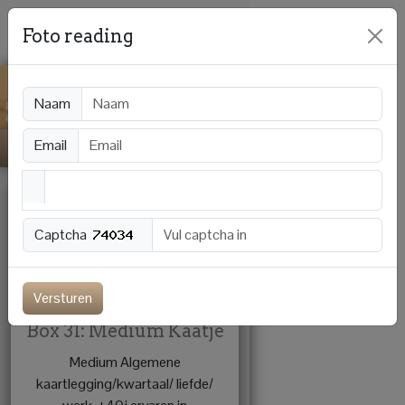
Foto reading
Naam
Email
Captcha
Offline
Versturen
Box 31: Medium Kaatje
Medium Algemene
kaartlegging/kwartaal/ liefde/