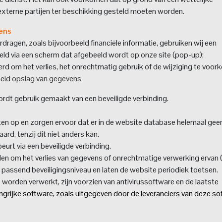
 externe partijen ter beschikking gesteld moeten worden.
ens
rdragen, zoals bijvoorbeeld financiële informatie, gebruiken wij een
teld via een scherm dat afgebeeld wordt op onze site (pop-up);
rd om het verlies, het onrechtmatig gebruik of de wijziging te voo
heid opslag van gegevens
dt gebruik gemaakt van een beveiligde verbinding.
ten op en zorgen ervoor dat er in de website database helemaal gee
d, tenzij dit niet anders kan.
rt via een beveiligde verbinding.
en om het verlies van gegevens of onrechtmatige verwerking ervan 
 passend beveiligingsniveau en laten de website periodiek toetsen.
orden verwerkt, zijn voorzien van antivirussoftware en de laatste
ngrijke software, zoals uitgegeven door de leveranciers van deze so