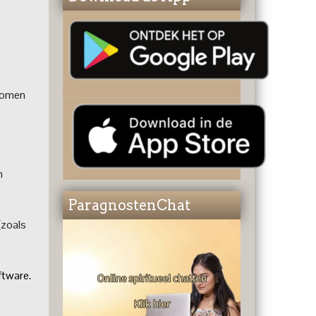
rkomen
n
ParagnostenChat
(zoals
ftware.