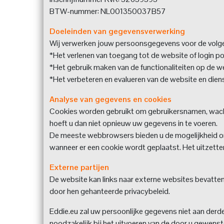
BTW-nummer: NL001350037B57
Doeleinden van gegevensverwerking
Wij verwerken jouw persoonsgegevens voor de volg
*Het verlenen van toegang tot de website of login po
*Het gebruik maken van de functionaliteiten op de w
*Het verbeteren en evalueren van de website en dien
Analyse van gegevens en cookies
Cookies worden gebruikt om gebruikersnamen, wacht
hoeft u dan niet opnieuw uw gegevens in te voeren.
De meeste webbrowsers bieden u de mogelijkheid om 
wanneer er een cookie wordt geplaatst. Het uitzette
Externe partijen
De website kan links naar externe websites bevatten.
door hen gehanteerde privacybeleid.
Eddie.eu zal uw persoonlijke gegevens niet aan derde
noodzakelijk bij het uitvoeren van de door u gewens