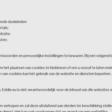
ende doeleinden:
rtals;
ebsite;
sten;
woorden en persoonlijke instellingen te bewaren. Bij een volgend
het plaatsen van cookies te blokkeren of om u vooraf te laten me
n van cookies kan het gebruik van de website en diensten beperken.
 Eddie.eu is niet verantwoordelijk voor de inhoud van die websites o
n verkopen en zal deze uitsluitend aan derden ter beschikking stelle
te dienst. Het kan ook voorkomen dat op grond van een wettelijke