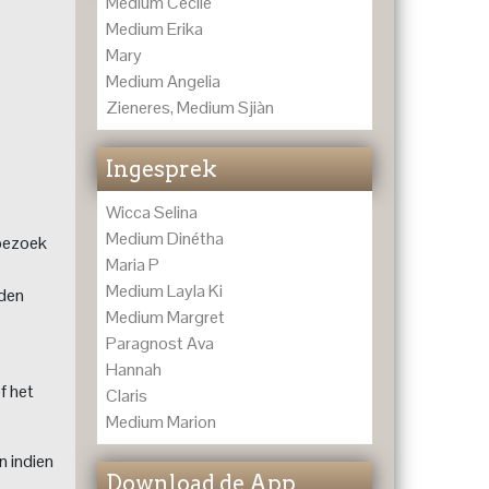
Medium Cecile
Medium Erika
Mary
Medium Angelia
Zieneres, Medium Sjiàn
Ingesprek
Wicca Selina
Medium Dinétha
 bezoek
Maria P
Medium Layla Ki
lden
Medium Margret
Paragnost Ava
Hannah
f het
Claris
Medium Marion
n indien
Download de App