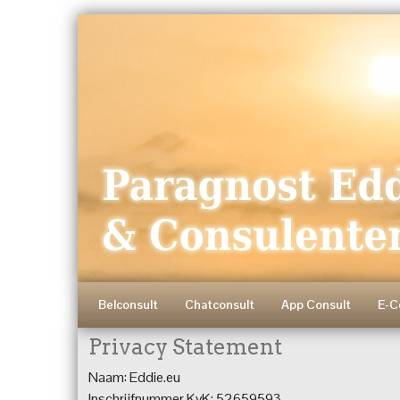
Belconsult
Chatconsult
App Consult
E-C
Privacy Statement
Naam: Eddie.eu
Inschrijfnummer KvK: 52659593