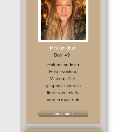
Medium Joze
Box: 49
Helderziende en
Heldervoelend
Medium. Zij is
gespecialiseerd in
liefdes-en relatie
vragen maar ook
voor een
toekomstprognose
Lees meer
....