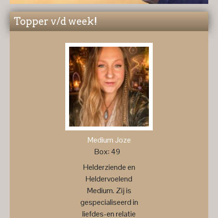
Topper v/d week!
Medium Joze
Box: 49
Helderziende en
Heldervoelend
Medium. Zij is
gespecialiseerd in
liefdes-en relatie