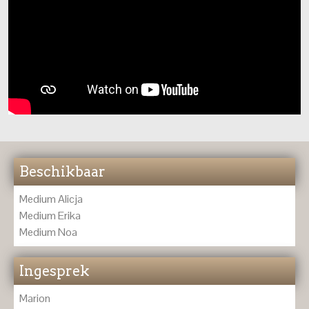
Beschikbaar
Medium Alicja
Medium Erika
Medium Noa
Ingesprek
Marion