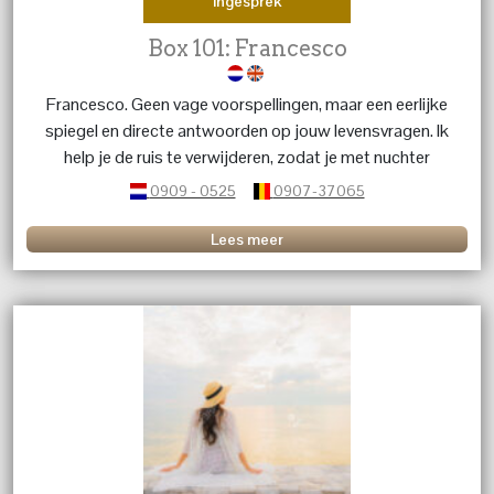
Ingesprek
Box 101: Francesco
Francesco. Geen vage voorspellingen, maar een eerlijke
spiegel en directe antwoorden op jouw levensvragen. Ik
help je de ruis te verwijderen, zodat je met nuchter
inzicht weer de regie pakt
0909 - 0525
0907-37065
Lees meer