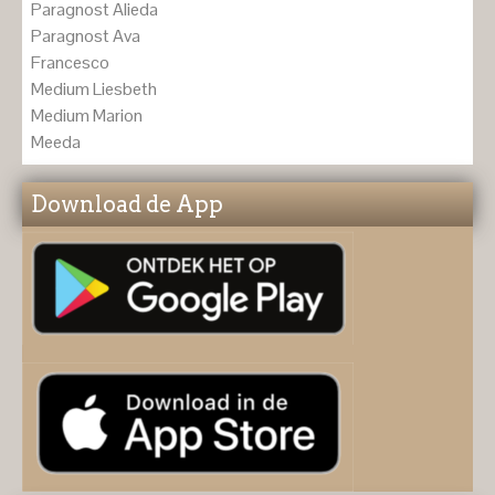
Paragnost Alieda
Paragnost Ava
Francesco
Medium Liesbeth
Medium Marion
Meeda
Download de App