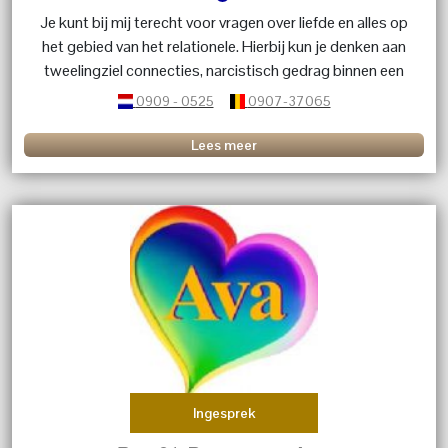
Je kunt bij mij terecht voor vragen over liefde en alles op
het gebied van het relationele. Hierbij kun je denken aan
tweelingziel connecties, narcistisch gedrag binnen een
relatie. Als coach en medium kijk ik naar jouw situatie.
0909 - 0525
0907-37065
Lees meer
Ingesprek