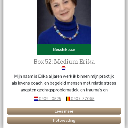
Beschikbaar
Box 52: Medium Erika
Mijn naam is Erika al jaren werk ik binnen mijn praktijk
als levens coach. en begeleid mensen met relatie stress
angsten gedragsproblematiek. en trauma's en
karmische relaties. geef energetische behandelingen dit
0909 - 0525
0907-37065
in combinatie met kristallen en edelstenen. Heb je
vragen over een betekenis van een kristal of edelsteen
Lees meer
bel me dan.
Fotoreading