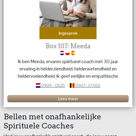
Ingesprek
Box 107: Meeda
Ik ben Meeda, ervaren spiritueel coach met 30 jaar
ervaring in helderziendheid, helderwetendheid en
heldervoelendheid. Ik geef eerlijke en empathische
inzichten via tarot, Lenormand en koffiedik om jou meer
0909 - 0525
0907-37065
duidelijkheid en richting in je leven te bieden.
Lees meer
Bellen met onafhankelijke
Spirituele Coaches