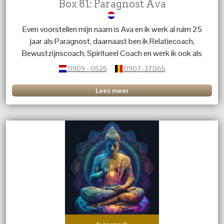
Box 81: Paragnost Ava
Even voorstellen mijn naam is Ava en ik werk al ruim 25
jaar als Paragnost, daarnaast ben ik Relatiecoach,
Bewustzijnscoach, Spiritueel Coach en werk ik ook als
healer d.m.v zingen. Ik ben helder voelend en helder
0909 - 0525
0907-37065
wetend.
Lees meer