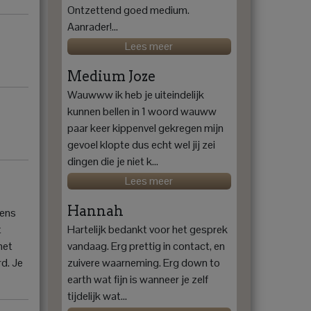
Ontzettend goed medium.
Aanrader!...
Lees meer
Medium Joze
Wauwww ik heb je uiteindelijk
kunnen bellen in 1 woord wauww
paar keer kippenvel gekregen mijn
gevoel klopte dus echt wel jij zei
dingen die je niet k...
Lees meer
Hannah
dens
t
Hartelijk bedankt voor het gesprek
het
vandaag. Erg prettig in contact, en
rd. Je
zuivere waarneming. Erg down to
earth wat fijn is wanneer je zelf
tijdelijk wat...