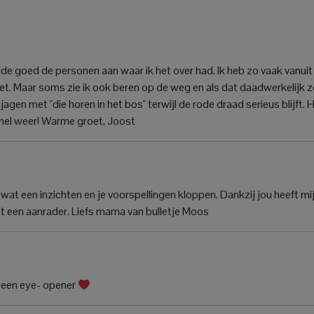
lde goed de personen aan waar ik het over had. Ik heb zo vaak vanuit
 het. Maar soms zie ik ook beren op de weg en als dat daadwerkelijk z
agen met "die horen in het bos" terwijl de rode draad serieus blijft. H
snel weer! Warme groet, Joost
wat een inzichten en je voorspellingen kloppen. Dankzij jou heeft mi
t een aanrader. Liefs mama van bulletje Moos
n een eye- opener