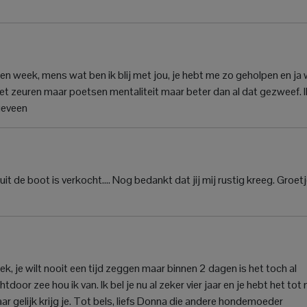
n week, mens wat ben ik blij met jou, je hebt me zo geholpen en ja 
iet zeuren maar poetsen mentaliteit maar beter dan al dat gezweef. I
geveen
uit de boot is verkocht…. Nog bedankt dat jij mij rustig kreeg. Groet
ek, je wilt nooit een tijd zeggen maar binnen 2 dagen is het toch al
tdoor zee hou ik van. Ik bel je nu al zeker vier jaar en je hebt het tot 
aar gelijk krijg je. Tot bels, liefs Donna die andere hondemoeder