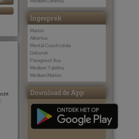
Medium Dinétha
ht
Ingesprek
Marion
Albertus
Mental Coach Linda
Deborah
Paragnost Ava
Medium Tabitha
Medium Marion
Download de App
lecht
.