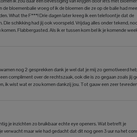
 komen ik zou daar een bevestiging van krijgen door iets met bloeme
an de bloemenbalie vroeg of ik de bloemen die ze op de balie had mee
 What the F***! Drie dagen later kreeg ik een telefoontje dat de
 Die schikking had jij ook voorspeld. Vrijdag alles onder tekend, noo
u komen. Flabbergasted. Als ik er tussen kom bel ik je komende wee
 kwamen nog 2 gesprekken dank je wel dat je mij zo gemotiveerd heb
g een compliment over de rechtszaak, ook die is zo gegaan zoals jij 
n, ik wist wat er zou komen dankzij jou. Tot gauw een zeer tevrede
tig je inzichten zo bruikbaar echte eye openers. Wat betreft je
n je verwacht maar wie had gedacht dat dit nog geen 3 uur na het con