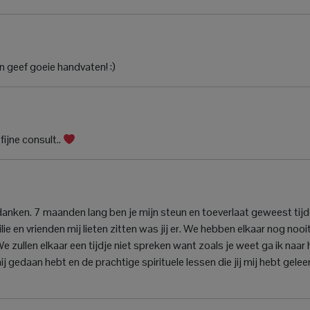
en geef goeie handvaten! :)
ijne consult..
edanken. 7 maanden lang ben je mijn steun en toeverlaat geweest tij
lie en vrienden mij lieten zitten was jij er. We hebben elkaar nog nooi
 zullen elkaar een tijdje niet spreken want zoals je weet ga ik naar 
ij gedaan hebt en de prachtige spirituele lessen die jij mij hebt gelee