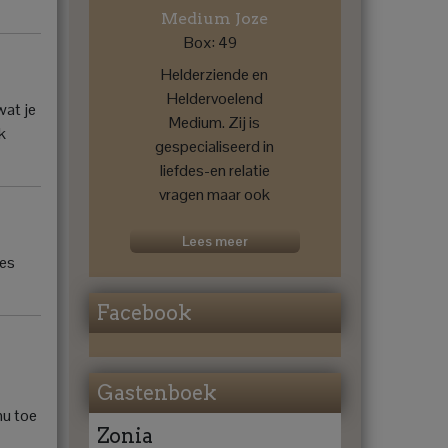
Medium Joze
Box: 49
Helderziende en
Heldervoelend
wat je
Medium. Zij is
k
gespecialiseerd in
liefdes-en relatie
vragen maar ook
voor een
toekomstprognose
Lees meer
jes
....
Facebook
Gastenboek
nu toe
Zonia