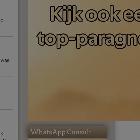
ie
j was
WhatsApp Consult
ok