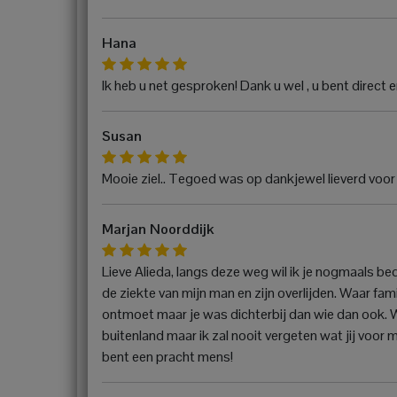
Hana
Ik heb u net gesproken! Dank u wel , u bent direct 
Susan
Mooie ziel.. Tegoed was op dankjewel lieverd voor f
Marjan Noorddijk
Lieve Alieda, langs deze weg wil ik je nogmaals b
de ziekte van mijn man en zijn overlijden. Waar fami
ontmoet maar je was dichterbij dan wie dan ook. We
buitenland maar ik zal nooit vergeten wat jij voor m
bent een pracht mens!