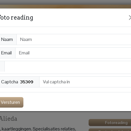
Foto reading
Naam
Email
Captcha
onsult
Credits!!
Gastenboek
Spirit Blogs
Aanmelden 
Versturen
Alieda
Fotoreading
 kaartleggingen. Specialisaties relaties,