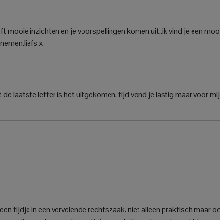
 mooie inzichten en je voorspellingen komen uit..ik vind je een moo
e nemen.liefs x
t de laatste letter is het uitgekomen, tijd vond je lastig maar voor mi
l een tijdje in een vervelende rechtszaak. niet alleen praktisch maar o