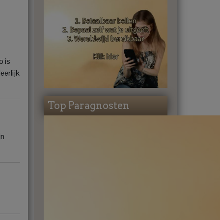
o is
eerlijk
Top Paragnosten
jn