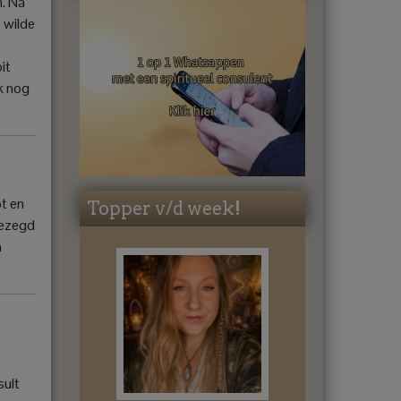
n. Na
 wilde
it
k nog
t en
Topper v/d week!
gezegd
n
sult