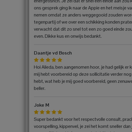
energetishch. Je zei dat er snel een einde aan zou
ons gesprek ging ik naar de Appie en het meisje v
nemen omdat ze anders weggegooid zouden worden.
tegenpartij of we over een schikking konden praten.
verwacht dat dit zo snel tot een zo goed einde zo
even. Dikke kus en onwijs bedankt.
Daantje vd Bosch
Hoi Alieda, ben aangenomen hoor, je had gelijk er
mij hebt voorbereid op deze sollicitatie verder no
hebt, wat heb je mij goed voorbereid, geen zenuwe
beller.
Joke M
Super bedankt voor het respectvolle consult, prach
voorspelling, kippenvel, je zei het komt sneller da