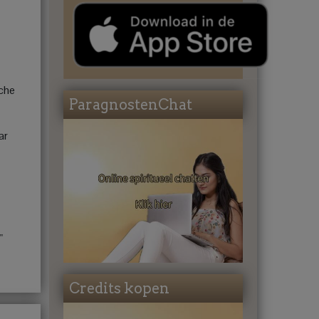
sche
ParagnostenChat
ar
"
Credits kopen