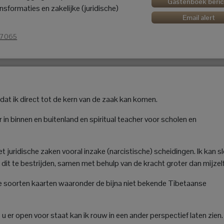
Gastenboek beric
ransformaties en zakelijke (juridische)
Email alert
37065
dat ik direct tot de kern van de zaak kan komen.
 in binnen en buitenland en spiritual teacher voor scholen en
 juridische zaken vooral inzake (narcistische) scheidingen. Ik kan s
 dit te bestrijden, samen met behulp van de kracht groter dan mijzelf
de soorten kaarten waaronder de bijna niet bekende Tibetaanse
 u er open voor staat kan ik rouw in een ander perspectief laten zien.