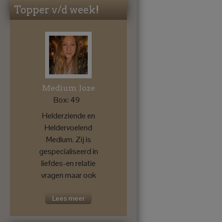
Topper v/d week!
Medium Joze
Box: 49
Helderziende en
Heldervoelend
Medium. Zij is
gespecialiseerd in
liefdes-en relatie
vragen maar ook
voor een
toekomstprognose
Lees meer
....