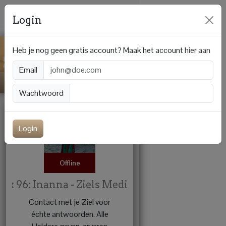
Login
Heb je nog geen gratis account? Maak het account
hier aan
Email
Wachtwoord
Login
Offline
Box 96: Inanna - Ziels Medium
Contact met je Ziel voor
échte antwoorden. Alle