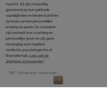
experts. Zij zijn zorgvuldig
gescreend op hun spirituele
vaardigheden en bieden inzichten
op basis van hun persoonlijke
ervaring en gaven. De consulten
zijn bedoeld voor coaching en
persoonlijke groei, en zijn geen
vervanging voor reguliere
medische, psychologische of
financiële hulp.
Lees ook de
algemene voorwaarden
.”
BIPT Wetgeving
‐
Agent login