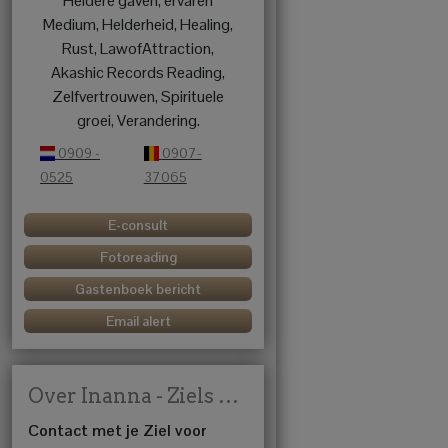
Heldere gaven, ervaren
Medium, Helderheid, Healing,
Rust, LawofAttraction,
Akashic Records Reading,
Zelfvertrouwen, Spirituele
groei, Verandering.
0909 -
0907-
0525
37065
E-consult
Fotoreading
Gastenboek bericht
Email alert
Over Inanna - Ziels Medium
Contact met je Ziel voor