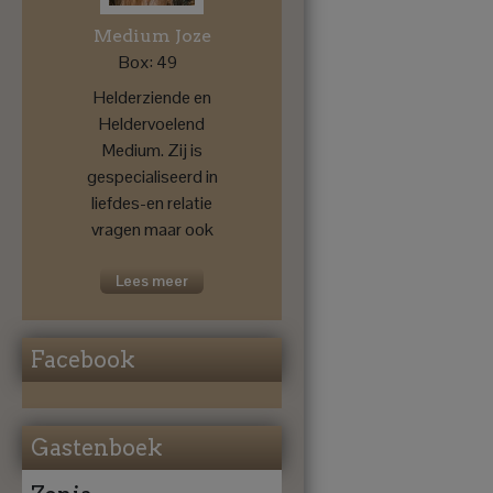
Medium Joze
Box: 49
Helderziende en
Heldervoelend
Medium. Zij is
gespecialiseerd in
liefdes-en relatie
vragen maar ook
voor een
toekomstprognose
Lees meer
....
Facebook
Gastenboek