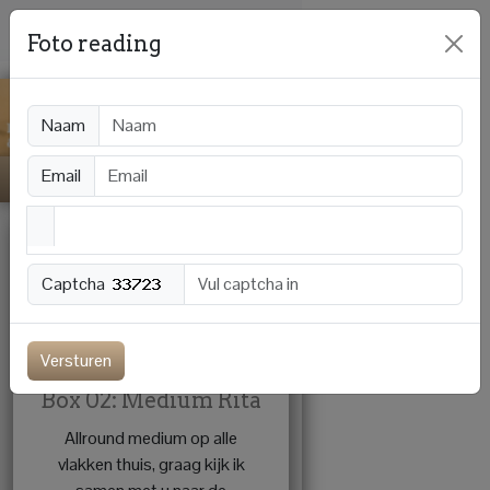
Foto reading
Naam
Email
Captcha
Offline
Versturen
Box 02: Medium Rita
Allround medium op alle
vlakken thuis, graag kijk ik