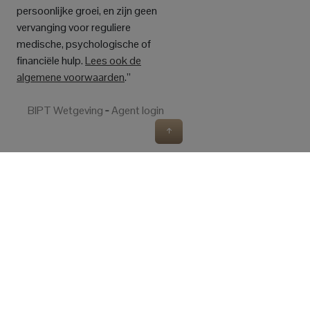
persoonlijke groei, en zijn geen
vervanging voor reguliere
medische, psychologische of
financiële hulp.
Lees ook de
algemene voorwaarden
.”
BIPT Wetgeving
‐
Agent login