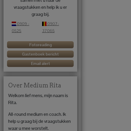
samen met u naar de
vraagstukken en help ik u er
graag bij.
0909 -
0907-
0525
37065
Fotoreading
Gastenboek bericht
Email alert
Over Medium Rita
Welkom lief mens, mijn naam is
Rita.
All-round medium en coach. Ik
help u graag bij de vraagstukken
waar u mee worstelt.