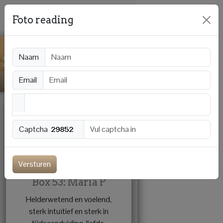
Foto reading
Naam
Email
Captcha
Offline
Versturen
Box 53: Maria P
Helderwetend en voelend,
sterk intuïtief en sterk in