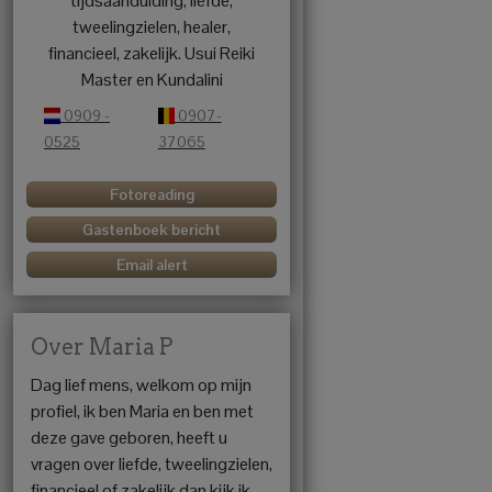
tijdsaanduiding, liefde,
tweelingzielen, healer,
financieel, zakelijk. Usui Reiki
Master en Kundalini
0909 -
0907-
0525
37065
Fotoreading
Gastenboek bericht
Email alert
Over Maria P
Dag lief mens, welkom op mijn
profiel, ik ben Maria en ben met
deze gave geboren, heeft u
vragen over liefde, tweelingzielen,
financieel of zakelijk dan kijk ik