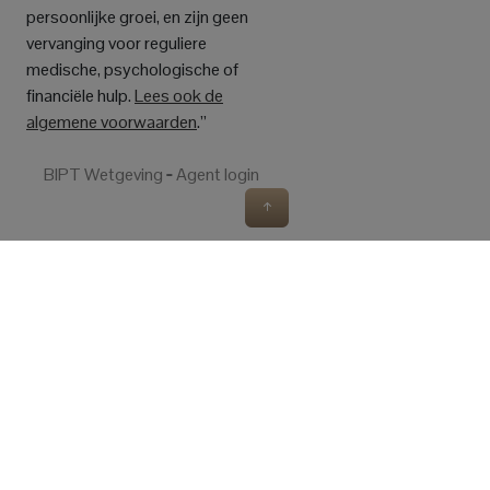
persoonlijke groei, en zijn geen
vervanging voor reguliere
medische, psychologische of
financiële hulp.
Lees ook de
algemene voorwaarden
.”
BIPT Wetgeving
‐
Agent login