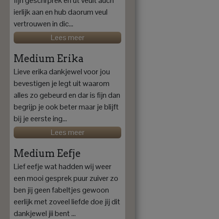
fijn geschrprek en ut veult auch
ierlijk aan en hub daorum veul
vertrouwen in dic...
Lees meer
Medium Erika
Lieve erika dankjewel voor jou
bevestigen je legt uit waarom
alles zo gebeurd en dar is fijn dan
begrijp je ook beter maar je blijft
bij je eerste ing...
Lees meer
Medium Eefje
Lief eefje wat hadden wij weer
een mooi gesprek puur zuiver zo
ben jij geen fabeltjes gewoon
eerlijk met zoveel liefde doe jij dit
dankjewel jii bent ...