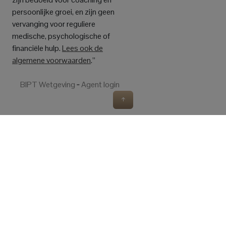
persoonlijke groei, en zijn geen
vervanging voor reguliere
medische, psychologische of
financiële hulp.
Lees ook de
algemene voorwaarden
.”
BIPT Wetgeving
‐
Agent login