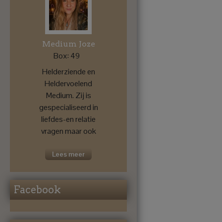
Medium Joze
Box: 49
Helderziende en
Heldervoelend
Medium. Zij is
gespecialiseerd in
liefdes-en relatie
vragen maar ook
voor een
toekomstprognose
Lees meer
....
Facebook