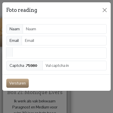
Foto reading
Naam
Email
Captcha
Offline
Versturen
Box 21: Monique Evers
Ik werk als vak bekwaam
Paragnost en Medium voor