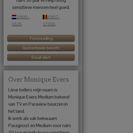
ruim 30 jaar en help hoog
sensitieve mensen heel goed.
0909 -
0907-
0525
37065
Fotoreading
Gastenboek bericht
Email alert
Over Monique Evers
Lieve bellers mijn naam is
Monique Evers Medium bekend
van TV en Paraview beurzen in
het land.
Ik werk als vak bekwaam
Paragnost en Medium voor ruim
30 jaar en help hoog sensitieve