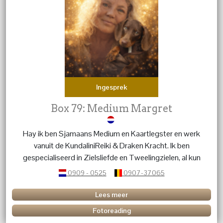
Ingesprek
Box 79: Medium Margret
Hay ik ben Sjamaans Medium en Kaartlegster en werk
vanuit de KundaliniReiki & Draken Kracht. Ik ben
gespecialiseerd in Zielsliefde en Tweelingzielen, al kun
je met al je vragen bij mij terecht. Over Kinderen, Dieren,
0909 - 0525
0907-37065
het leven, de blije en moeilijke momenten. ik ben er voor
advies, en luisterend oor. liefs Margret
Lees meer
Fotoreading