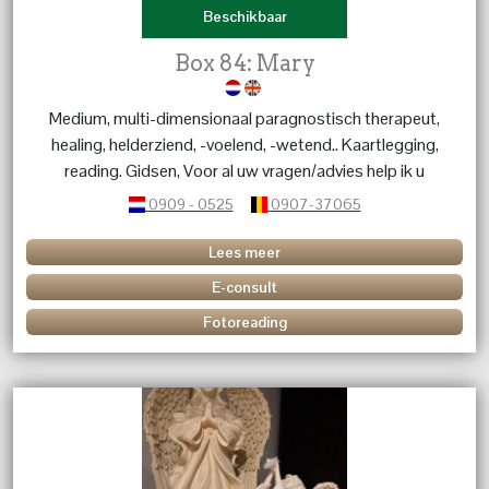
Beschikbaar
Box 84: Mary
Medium, multi-dimensionaal paragnostisch therapeut,
healing, helderziend, -voelend, -wetend.. Kaartlegging,
reading. Gidsen, Voor al uw vragen/advies help ik u
graag verder.
0909 - 0525
0907-37065
Lees meer
E-consult
Fotoreading