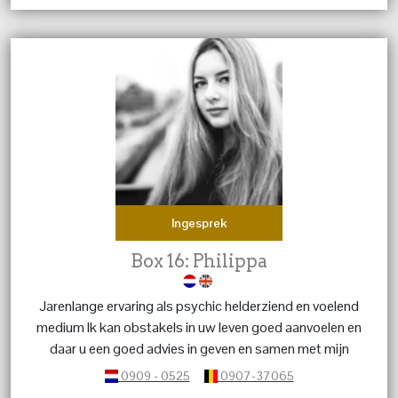
Ingesprek
Box 16: Philippa
Jarenlange ervaring als psychic helderziend en voelend
medium Ik kan obstakels in uw leven goed aanvoelen en
daar u een goed advies in geven en samen met mijn
gidsen tot een oplossing komen.
0909 - 0525
0907-37065