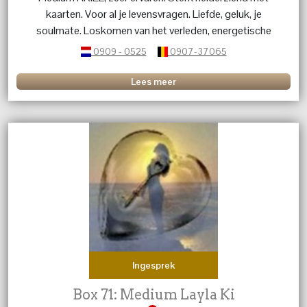
kaarten. Voor al je levensvragen. Liefde, geluk, je
soulmate. Loskomen van het verleden, energetische
beschermihg, narcistische interacties, persoonlijke
0909 - 0525
0907-37065
kracht hervinden, luisterend oor, healing en inzicht
Lees meer
Ingesprek
Box 71: Medium Layla Ki