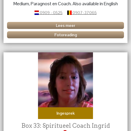
Medium, Paragnost en Coach. Also available in English
for Twinflames/soulconnections, divine consciousness
0909 - 0525
0907-37065
and narcissistic relationships
Lees meer
Fotoreading
Ingesprek
Box 33: Spiritueel Coach Ingrid