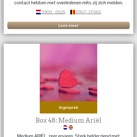
contact hebben met overledenen mits zij zich melden.
Ik kijk graag met u mee, geen enkele vraag is mij
0909 - 0525
0907-37065
vreemd. Wees welkom. Liefs, Heleen.
Lees meer
Ingesprek
Box 48: Medium Ariël
Medium ARIËL, zeer ervaren. Sterk helderziend met