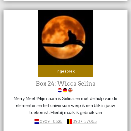
Ingesprek
Box 24: Wicca Selina
Merry Meet! Mijn naam is Selina, en met de hulp van de
elementen en het universum werp ik een blik in jouw
toekomst. Hierbij maak ik gebruik van
Tarotkaartleggingen, Reiki en magnetiseren. Waarmee
0909 - 0525
0907-37065
ik de innerlijke rust n jou weer kan terugbrengen. En je