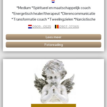
*Medium *Spiritueel en maatschappelijk coach
*Energetisch healer/therapeut *Dierencommunicatie
*Transformatie coach *Tweelingzielen *Narcistische
relaties *Persoonlijke ontwikkeling
0909 - 0525
0907-37065
*Transformatieprocessen *Persoonlijke blokkades
Lees meer
Fotoreading