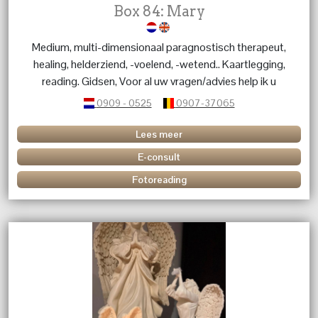
Box 84: Mary
Medium, multi-dimensionaal paragnostisch therapeut,
healing, helderziend, -voelend, -wetend.. Kaartlegging,
reading. Gidsen, Voor al uw vragen/advies help ik u
graag verder.
0909 - 0525
0907-37065
Lees meer
E-consult
Fotoreading