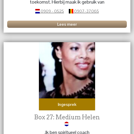
toekomst. Hierbij maak ik gebruik van
Tarotkaartleggingen, Reiki en magnetiseren. Waarmee
0909 - 0525
0907-37065
ik de innerlijke rust n jou weer kan terugbrengen. En je
vragen zijn beantwoord.
Lees meer
Ingesprek
Box 27: Medium Helen
.Ik ben spiritueel coach