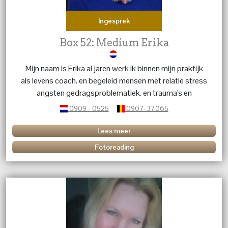
Ingesprek
Box 52: Medium Erika
Mijn naam is Erika al jaren werk ik binnen mijn praktijk
als levens coach. en begeleid mensen met relatie stress
angsten gedragsproblematiek. en trauma's en
karmische relaties. geef energetische behandelingen dit
0909 - 0525
0907-37065
in combinatie met kristallen en edelstenen. Heb je
vragen over een betekenis van een kristal of edelsteen
Lees meer
bel me dan.
Fotoreading