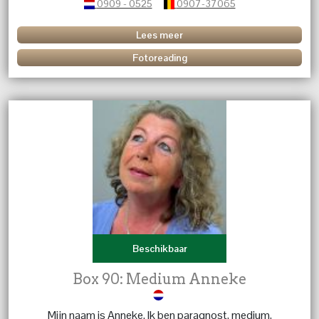
0909 - 0525
0907-37065
bezig met spiritualiteit en heb menig veel mensen al
mogen begeleiden bij hun processen , reis in het leven.
Lees meer
Geen vraag is mij te gek, ik kom snel tot de kern daar
Fotoreading
waar ik moet zijn, met sterke tijdsaanduidingen. Ik doe
het met alle liefde en bezorgdheid zodat u snel weer
verder kan.
Beschikbaar
Box 90: Medium Anneke
Mijn naam is Anneke. Ik ben paragnost, medium,