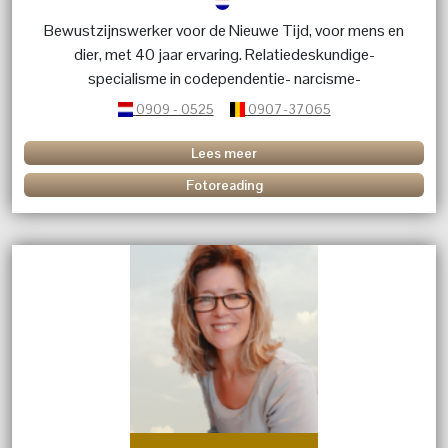
Bewustzijnswerker voor de Nieuwe Tijd, voor mens en
dier, met 40 jaar ervaring. Relatiedeskundige-
specialisme in codependentie- narcisme-
hechtingsvragen. Astro updates- inzicht geeft uitzicht.
0909 - 0525
0907-37065
Lees meer
Fotoreading