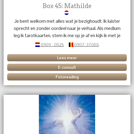
Box 45: Mathilde
Je bent welkom met alles wat je bezighoudt. Ik luister
oprecht en zonder oordeel naar je verhaal. Als medium
leg ik tarotkaarten, stem ik me op je af en kijk ik met je
mee naar wat de toekomst voor jou in petto heeft,
0909 - 0525
0907-37065
graag een concrete vraag... Je kunt bij mij terecht voor
liefde, tweelingzielen, toekomstvoorspellingen en
Lees meer
zakelijk advies. Ook is contact met overleden dierbaren
E-consult
mogelijk. Al 30 jaar ervaring – niets is gek.
Fotoreading