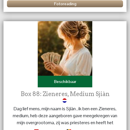
Fotoreading
Beschikbaar
Box 88: Zieneres, Medium Sjiàn
Dag lief mens, mijn naam is Sjiàn , ik ben een Zieneres,
medium, heb deze aangeboren gave meegekregen van
mijn overgrootoma, zij was priesteres en heeft het
stokje doorgeven in de familie ,, ik ben al mijn hele leven