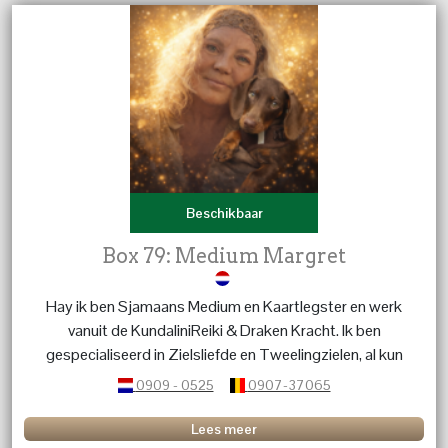
Beschikbaar
Box 79: Medium Margret
Hay ik ben Sjamaans Medium en Kaartlegster en werk
vanuit de KundaliniReiki & Draken Kracht. Ik ben
gespecialiseerd in Zielsliefde en Tweelingzielen, al kun
je met al je vragen bij mij terecht. Over Kinderen, Dieren,
0909 - 0525
0907-37065
het leven, de blije en moeilijke momenten. ik ben er voor
advies, en luisterend oor. liefs Margret
Lees meer