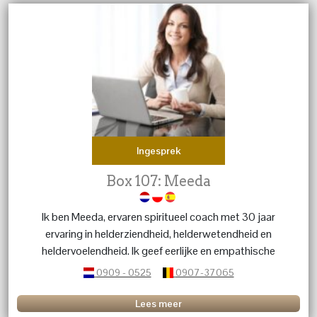
Ingesprek
Box 107: Meeda
Ik ben Meeda, ervaren spiritueel coach met 30 jaar
ervaring in helderziendheid, helderwetendheid en
heldervoelendheid. Ik geef eerlijke en empathische
inzichten via tarot, Lenormand en koffiedik om jou meer
0909 - 0525
0907-37065
duidelijkheid en richting in je leven te bieden.
Lees meer