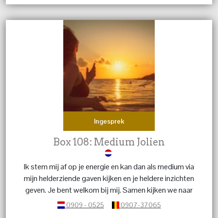
Ingesprek
Box 108: Medium Jolien
Ik stem mij af op je energie en kan dan als medium via
mijn helderziende gaven kijken en je heldere inzichten
geven. Je bent welkom bij mij. Samen kijken we naar
wat jou nu het meest helpt, zodat je lichter en meer in
0909 - 0525
0907-37065
balans kunt blijven.