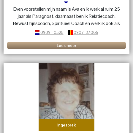
Even voorstellen mijn naam is Ava en ik werk al ruim 25
jaar als Paragnost, daarnaast ben ik Relatiecoach,
Bewustzijnscoach, Spiritueel Coach en werk ik ook als
healer d.m.v zingen. Ik ben helder voelend en helder
0909 - 0525
0907-37065
wetend.
Lees meer
Ingesprek