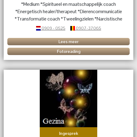
*Medium *Spiritueel en maatschappelijk coach
*Energetisch healer/therapeut *Dierencommunicatie
*Transformatie coach *Tweelingzielen *Narcistische
relaties *Persoonlijke ontwikkeling
0909 - 0525
0907-37065
*Transformatieprocessen *Persoonlijke blokkades
Lees meer
Fotoreading
Ingesprek