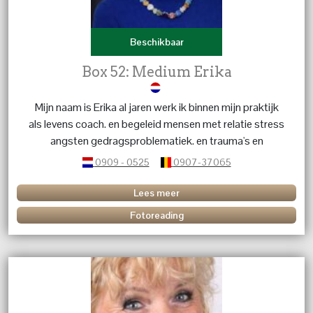
Beschikbaar
Box 52: Medium Erika
Mijn naam is Erika al jaren werk ik binnen mijn praktijk
als levens coach. en begeleid mensen met relatie stress
angsten gedragsproblematiek. en trauma's en
karmische relaties. geef energetische behandelingen dit
0909 - 0525
0907-37065
in combinatie met kristallen en edelstenen. Heb je
vragen over een betekenis van een kristal of edelsteen
Lees meer
bel me dan.
Fotoreading