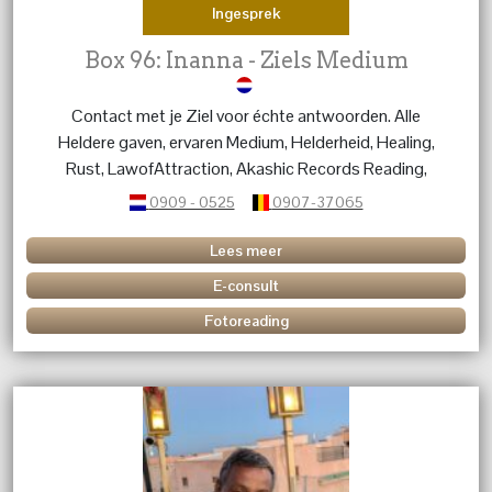
Ingesprek
Box 96: Inanna - Ziels Medium
Contact met je Ziel voor échte antwoorden. Alle
Heldere gaven, ervaren Medium, Helderheid, Healing,
Rust, LawofAttraction, Akashic Records Reading,
Zelfvertrouwen, Spirituele groei, Verandering.
0909 - 0525
0907-37065
Lees meer
E-consult
Fotoreading