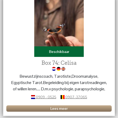
Beschikbaar
Box 74: Celisa
Bewustzijnscoach, Tarotiste,Droomanalyse,
Egyptische Tarot.Begeleiding bij eigen tarotreadingen,
of willen leren..... D.m.v psychologie, parapsychologie,
chakraleer en symbolieke kennis te verbinden kan ik
0909 - 0525
0907-37065
helpen met vraagstukken waar je mee zit. We kunnen
vanuit een diepere laag kijken naar wat er gebeurd,
Lees meer
valkuilen, schaduwen of potenties en verwachtingen.