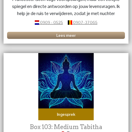
spiegel en directe antwoorden op jouw levensvragen. Ik
help je de ruis te verwijderen, zodat je met nuchter
inzicht weer de regie pakt
0909 - 0525
0907-37065
Lees meer
Ingesprek
Box 103: Medium Tabitha