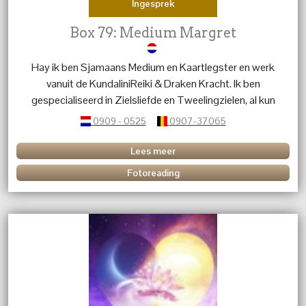
Ingesprek
Box 79: Medium Margret
Hay ik ben Sjamaans Medium en Kaartlegster en werk
vanuit de KundaliniReiki & Draken Kracht. Ik ben
gespecialiseerd in Zielsliefde en Tweelingzielen, al kun
je met al je vragen bij mij terecht. Over Kinderen, Dieren,
0909 - 0525
0907-37065
het leven, de blije en moeilijke momenten. ik ben er voor
advies, en luisterend oor. liefs Margret
Lees meer
Fotoreading