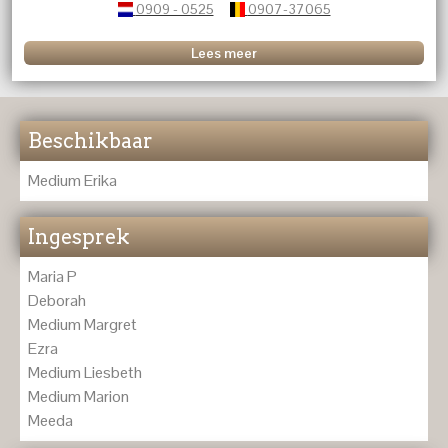
inzichten via tarot, Lenormand en koffiedik om jou meer
0909 - 0525
0907-37065
duidelijkheid en richting in je leven te bieden.
Lees meer
Beschikbaar
Medium Erika
Ingesprek
Maria P
Deborah
Medium Margret
Ezra
Medium Liesbeth
Medium Marion
Meeda