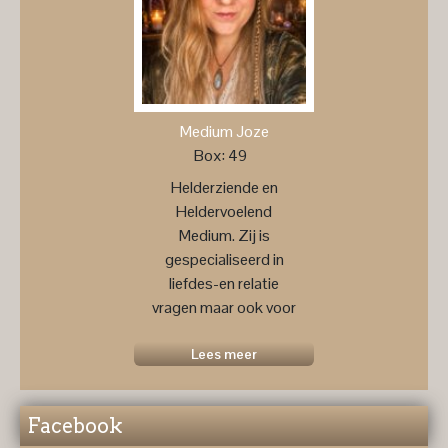
Medium Joze
Box: 49
Helderziende en
Heldervoelend
Medium. Zij is
gespecialiseerd in
liefdes-en relatie
vragen maar ook voor
een
toekomstprognose ....
Lees meer
Facebook