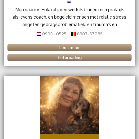
Mijn naam is Erika al jaren werk ik binnen mijn praktijk
als levens coach. en begeleid mensen met relatie stress
angsten gedragsproblematiek. en trauma's en
karmische relaties. geef energetische behandelingen dit
0909 - 0525
0907-37065
in combinatie met kristallen en edelstenen. Heb je
vragen over een betekenis van een kristal of edelsteen
Lees meer
bel me dan.
Fotoreading