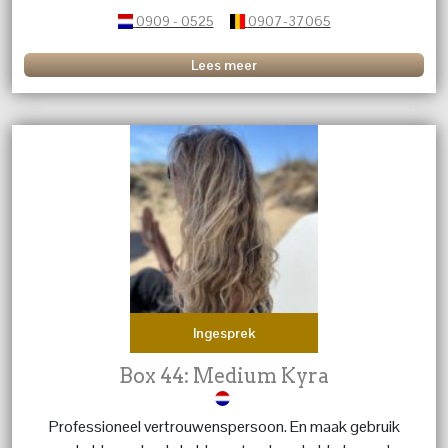
relatie. Als coach en medium kijk ik naar jouw situatie.
0909 - 0525
0907-37065
Lees meer
Ingesprek
Box 44: Medium Kyra
Professioneel vertrouwenspersoon. En maak gebruik