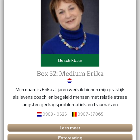
Beschikbaar
Box 52: Medium Erika
Mijn naam is Erika al jaren werk ik binnen mijn praktijk
als levens coach. en begeleid mensen met relatie stress
angsten gedragsproblematiek. en trauma's en
karmische relaties. geef energetische behandelingen dit
0909 - 0525
0907-37065
in combinatie met kristallen en edelstenen. Heb je
vragen over een betekenis van een kristal of edelsteen
Lees meer
bel me dan.
Fotoreading