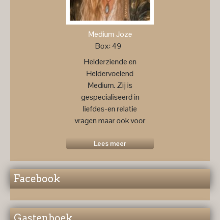
Medium Joze
Box: 49
Helderziende en
Heldervoelend
Medium. Zij is
gespecialiseerd in
liefdes-en relatie
vragen maar ook voor
een
toekomstprognose ....
Lees meer
Facebook
Gastenboek