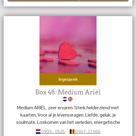
Ingesprek
Box 48: Medium Ariël
Medium ARIËL, zeer ervaren. Sterk helderziend met
kaarten. Voor al je levensvragen. Liefde, geluk, je
soulmate. Loskomen van het verleden, energetische
beschermihg, narcistische interacties, persoonlijke
0909 - 0525
0907-37065