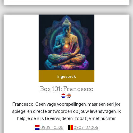
Ingesprek
Box 101: Francesco
Francesco. Geen vage voorspellingen, maar een eerlijke
spiegel en directe antwoorden op jouw levensvragen. Ik
help je de ruis te verwijderen, zodat je met nuchter
inzicht weer de regie pakt
0909 - 0525
0907-37065