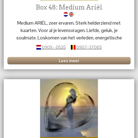
Box 48: Medium Ariël
Medium ARIËL, zeer ervaren. Sterk helderziend met
kaarten. Voor al je levensvragen. Liefde, geluk, je
soulmate. Loskomen van het verleden, energetische
beschermihg, narcistische interacties, persoonlijke
0909 - 0525
0907-37065
kracht hervinden, luisterend oor, healing en inzicht
Lees meer