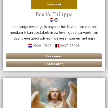
Ingesprek
Box 16: Philippa
Jarenlange ervaring als psychic helderziend en voelend
medium Ik kan obstakels in uw leven goed aanvoelen en
daar u een goed advies in geven en samen met mijn
gidsen tot een oplossing komen.
0909 - 0525
0907-37065
Lees meer
Fotoreading