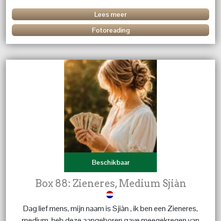
het leven, de blije en moeilijke momenten. ik ben er voor
advies, en luisterend oor. liefs Margret
Lees meer
Fotoreading
Beschikbaar
Box 88: Zieneres, Medium Sjiàn
Dag lief mens, mijn naam is Sjiàn , ik ben een Zieneres,
medium, heb deze aangeboren gave meegekregen van