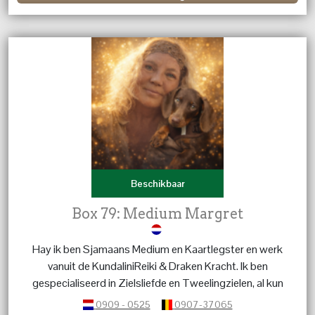
Beschikbaar
Box 79: Medium Margret
Hay ik ben Sjamaans Medium en Kaartlegster en werk
vanuit de KundaliniReiki & Draken Kracht. Ik ben
gespecialiseerd in Zielsliefde en Tweelingzielen, al kun
je met al je vragen bij mij terecht. Over Kinderen, Dieren,
0909 - 0525
0907-37065