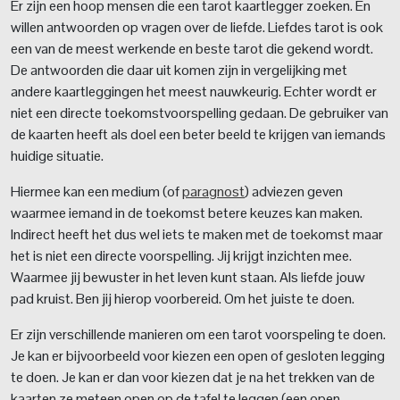
Er zijn een hoop mensen die een tarot kaartlegger zoeken. En
willen antwoorden op vragen over de liefde. Liefdes tarot is ook
een van de meest werkende en beste tarot die gekend wordt.
De antwoorden die daar uit komen zijn in vergelijking met
andere kaartleggingen het meest nauwkeurig. Echter wordt er
niet een directe toekomstvoorspelling gedaan. De gebruiker van
de kaarten heeft als doel een beter beeld te krijgen van iemands
huidige situatie.
Hiermee kan een medium (of
paragnost
) adviezen geven
waarmee iemand in de toekomst betere keuzes kan maken.
Indirect heeft het dus wel iets te maken met de toekomst maar
het is niet een directe voorspelling. Jij krijgt inzichten mee.
Waarmee jij bewuster in het leven kunt staan. Als liefde jouw
pad kruist. Ben jij hierop voorbereid. Om het juiste te doen.
Er zijn verschillende manieren om een tarot voorspeling te doen.
Je kan er bijvoorbeeld voor kiezen een open of gesloten legging
te doen. Je kan er dan voor kiezen dat je na het trekken van de
kaarten ze meteen open op de tafel te leggen (een open