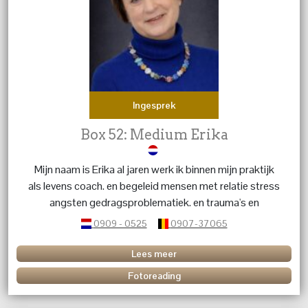
Ingesprek
Box 52: Medium Erika
Mijn naam is Erika al jaren werk ik binnen mijn praktijk
als levens coach. en begeleid mensen met relatie stress
angsten gedragsproblematiek. en trauma's en
karmische relaties. geef energetische behandelingen dit
0909 - 0525
0907-37065
in combinatie met kristallen en edelstenen. Heb je
vragen over een betekenis van een kristal of edelsteen
Lees meer
bel me dan.
Fotoreading