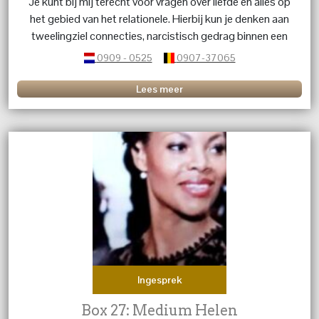
Je kunt bij mij terecht voor vragen over liefde en alles op
het gebied van het relationele. Hierbij kun je denken aan
tweelingziel connecties, narcistisch gedrag binnen een
relatie. Als coach en medium kijk ik naar jouw situatie.
0909 - 0525
0907-37065
Lees meer
Ingesprek
Box 27: Medium Helen