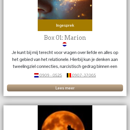
Ingesprek
Box 01: Marion
Je kunt bij mij terecht voor vragen over liefde en alles op
het gebied van het relationele. Hierbij kun je denken aan
tweelingziel connecties, narcistisch gedrag binnen een
relatie. Als coach en medium kijk ik naar jouw situatie.
0909 - 0525
0907-37065
Lees meer