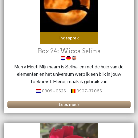
Ingesprek
Box 24: Wicca Selina
Merry Meet! Mijn naam is Selina, en met de hulp van de
elementen en het universum werp ik een blik in jouw
toekomst. Hierbij maak ik gebruik van
Tarotkaartleggingen, Reiki en magnetiseren. Waarmee
0909 - 0525
0907-37065
ik de innerlijke rust n jou weer kan terugbrengen. En je
vragen zijn beantwoord.
Lees meer