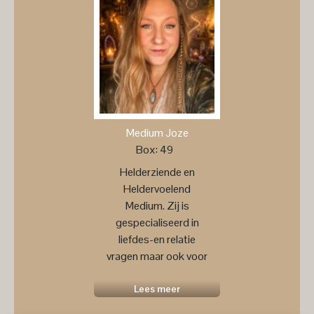
Medium Joze
Box: 49
Helderziende en
Heldervoelend
Medium. Zij is
gespecialiseerd in
liefdes-en relatie
vragen maar ook voor
een
toekomstprognose ....
Lees meer