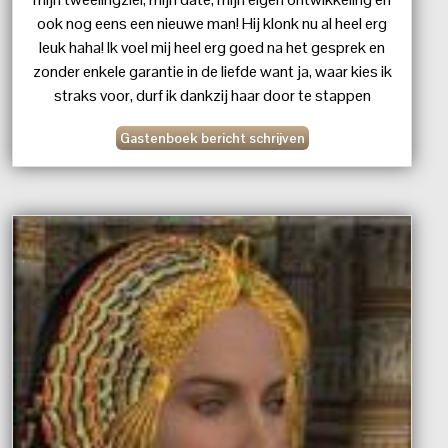
ook nog eens een nieuwe man! Hij klonk nu al heel erg
leuk haha! Ik voel mij heel erg goed na het gesprek en
zonder enkele garantie in de liefde want ja, waar kies ik
straks voor, durf ik dankzij haar door te stappen
onderweg naar zelfliefde met of zonder man en met
Gastenboek bericht schrijven
wie dan ook. Arlette je was fantastisch! Tot een andere
keer weer. Xxx Soraya