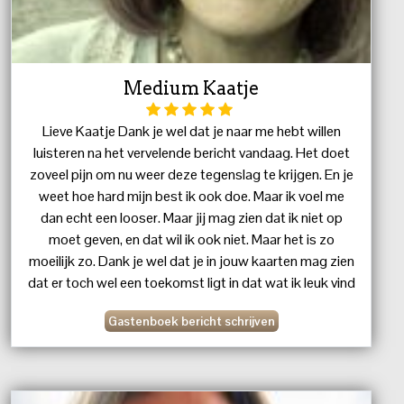
Medium Kaatje
Lieve Kaatje Dank je wel dat je naar me hebt willen
luisteren na het vervelende bericht vandaag. Het doet
zoveel pijn om nu weer deze tegenslag te krijgen. En je
weet hoe hard mijn best ik ook doe. Maar ik voel me
dan echt een looser. Maar jij mag zien dat ik niet op
moet geven, en dat wil ik ook niet. Maar het is zo
moeilijk zo. Dank je wel dat je in jouw kaarten mag zien
dat er toch wel een toekomst ligt in dat wat ik leuk vind
en dat ik toch over een tijdje iets tegen kom waar ik op
Gastenboek bericht schrijven
mijn niveau wel kan studereen en de opleiding af kan
werken en kan gaan werken Dank je wel Kaatje, voor je
kracht die je me gegeven hebt vandaag John