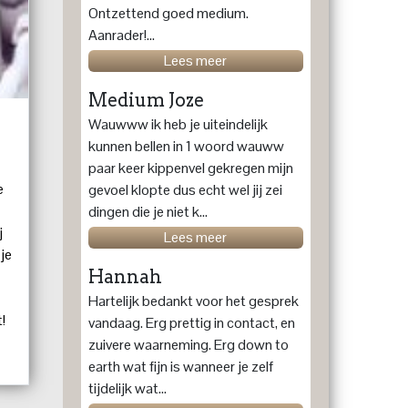
Ontzettend goed medium.
Aanrader!...
Lees meer
Medium Joze
Wauwww ik heb je uiteindelijk
kunnen bellen in 1 woord wauww
paar keer kippenvel gekregen mijn
e
gevoel klopte dus echt wel jij zei
dingen die je niet k...
j
Lees meer
je
Hannah
Hartelijk bedankt voor het gesprek
!
vandaag. Erg prettig in contact, en
rek
zuivere waarneming. Erg down to
r
earth wat fijn is wanneer je zelf
tijdelijk wat...