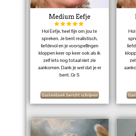
Medium Eefje
Hoi Eefje, heel fijn om jou te
Hoi 
spreken. Je bent realistisch,
spre
liefdevol en je voorspellingen
lief
kloppen keer op keer ook als ik
klopp
zelf iets nog totaal niet zie
zel
aankomen. Dank je wel dat je er
aanko
bent. Gr S
Gastenboek bericht schrijven
Gast