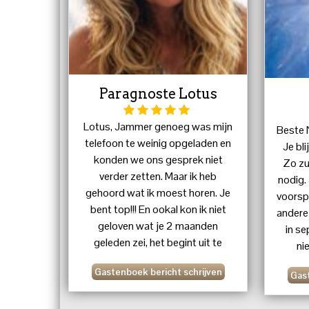
Paragnoste Lotus
Lotus, Jammer genoeg was mijn
Beste N
telefoon te weinig opgeladen en
Je bli
konden we ons gesprek niet
Zo zu
verder zetten. Maar ik heb
nodig. 
gehoord wat ik moest horen. Je
voorspe
bent top!!! En ookal kon ik niet
andere 
geloven wat je 2 maanden
in s
geleden zei, het begint uit te
ni
komen. Met muizenstapjes maar
voors
Gastenboek bericht schrijven
je had gelijk !!! Hij nam gisteren
Gast
zou 
inderdaad contact op, hij vroeg
uitge
om af te spreken en ik ben