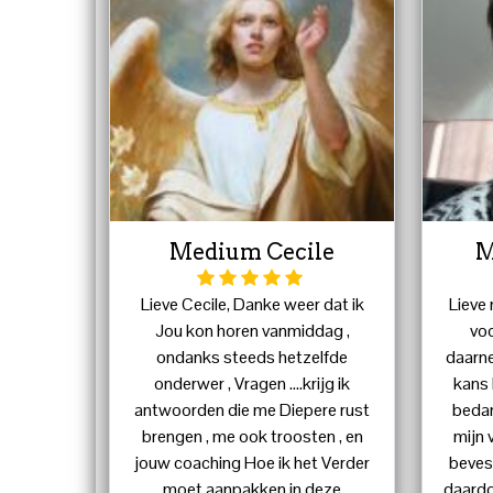
Medium Cecile
M
Lieve Cecile, Danke weer dat ik
Lieve 
Jou kon horen vanmiddag ,
voo
ondanks steeds hetzelfde
daarne
onderwer , Vragen ....krijg ik
kans 
antwoorden die me Diepere rust
bedan
brengen , me ook troosten , en
mijn
jouw coaching Hoe ik het Verder
bevest
moet aanpakken in deze
daardo