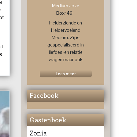
et
Medium Joze
e
Box: 49
tot
Helderziende en
Heldervoelend
Medium. Zij is
gespecialiseerd in
at
liefdes-en relatie
ge
vragen maar ook
voor een
toekomstprognose
Lees meer
....
Facebook
Gastenboek
Zonia