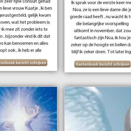
n zeer fijne consult gehad
Ik sprak voor de eerste keer m
 lieve vrouw Kaatje , ik ben
Noa, ze is een lieve dame die j
erustgesteld, gelijk kwam
goede raad heeft , nu wacht ik 
boven, wat het probleem is
die belangrijke voorspelling
 ik mee zit zonder iets te
uitkomt in november, dat zou
 , bijzonder vind ik dit dat
fantastisch zijn Noa, ik hou je
les kan benoemen en alles
zeker op de hoogte en bellen d
lopt ook , ik heb er alle
blijf ik zeker doen. Tot later In
vertrouwen in dat de
enboek bericht schrijven
rspellingen ook uit gaan
Gastenboek bericht schrijven
 , dit geeft mij weer een
ve kijk erop. super bedankt
Kaatje Liefs .