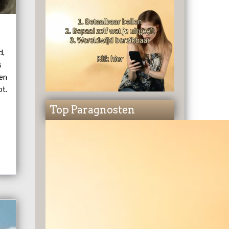
d,
s
 en
pt.
Top Paragnosten