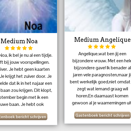
Medium Angelique
Medium Noa
Angelique,wat ben jij een
oa, ik bel je nu al een tijdje.
bijzondere vrouw. Met een hel
jft bij jouw voorspellingen.
bijzondere gave! Ik benader al
iver. Je hebt geen kaarten
jaren vele paragnosten,maar ji
Je krijgt het zuiver door. Je
bent werkelijk goed,niet omdat 
lde dat ik in het najaar een
zegt wat iemand graag wil
baan zou krijgen. Dit klopt,
horen.En daarnaast komen
eptember begin met ik een
gewoon al je waarnemingen uit
euwe baan. Je hebt ook
Zelf over dingen waar het gesp
peld hoe het een en ander
Gastenboek bericht schrijven
niet in de eerste instantie ove
enboek bericht schrijven
verlopen. Dit is exact zo
gaat. Je bent een aanwinst!
komen. Als je een medium