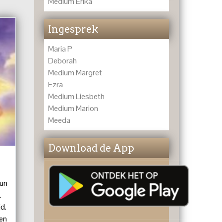
Medium Erika
Ingesprek
Maria P
Deborah
Medium Margret
Ezra
Medium Liesbeth
Medium Marion
Meeda
Download de App
eun
.
d.
len