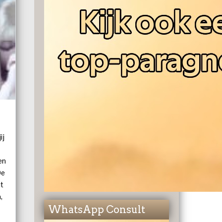
ij
en
De
t
,
WhatsApp Consult