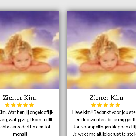
Ziener Kim
Ziener Kim
im, Wat ben jij ongelooflijk
Lieve kim!! Bedankt voor jou st
eg, wat jij zegt komt uit!!!
en de inzichten die je mij geeft
chte aanrader! En een tof
Jou voorspellingen kloppen altij
mens!!!
Je weet me altijd gerust te stel