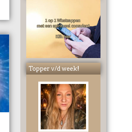
ls
el
Topper v/d week!