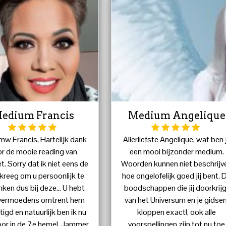
edium Francis
Medium Angelique
mw Francis, Hartelijk dank
Allerliefste Angelique, wat ben j
r de mooie reading van
een mooi bijzonder medium.
t. Sorry dat ik niet eens de
Woorden kunnen niet beschrijv
kreeg om u persoonlijk te
hoe ongelofelijk goed jij bent. 
ken dus bij deze... U hebt
boodschappen die jij doorkrijg
 vermoedens omtrent hem
van het Universum en je gidsen
igd en natuurlijk ben ik nu
kloppen exact!, ook alle
or in de 7e hemel. Jammer
voorspellingen zijn tot nu toe