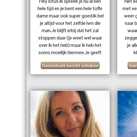
Hey lotus Ik spreek je nu al een
Net ee
hele tijd en je bent een hele toffe
met een
dame maar ook super goed.Ik bel
weer g
je altijd voor het zelfde ivm die
naar 
man.Je blijft erbij dat het zal
waar
stoppen daar (je weet wel waar
zeggen
over ik het heb) maar ik heb het
je al
soms moeilijk hiermee.Je geeft
k
ook heel goede advies.Super
Gastenboek bericht schrijven
Gast
dame dikke knuffel Sabrina
voo
komen
positie