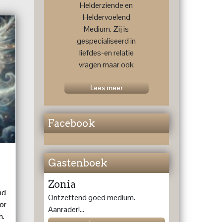
Helderziende en
Heldervoelend
Medium. Zij is
gespecialiseerd in
liefdes-en relatie
vragen maar ook
voor een
toekomstprognose
Lees meer
....
Facebook
Gastenboek
Zonia
nd
Ontzettend goed medium.
or
Aanrader!...
n.