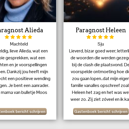
aragnost Alieda
Paragnost Heleen
Machteld
Sju
dig, lieve Alieda, wat een
Lieverd, bizar goed weer; letterl
ie gesprekken, wat een
de woorden die werden gezeg
chten en je voorspellingen
bij de clash die plaatsvond. D
en. Dankzij jou heeft mijn
voorspelde ontmoeting hoe di
echt een positieve wending
zou gaan lopen..dat mijn eige
gen. Je bent een aanrader.
familie vanalles opschreef zoa
s mama van bulletje Moos
Heleen het zag en het was we
weer zo. Zij ziet zóveel en ik k
niet anders dan telkens
enboek bericht schrijven
Gastenboek bericht schrijven
bevestigen. Bij haar voel ik m
altijd veilig, gezien en gehoord
gesteund en geliefd. Dikke