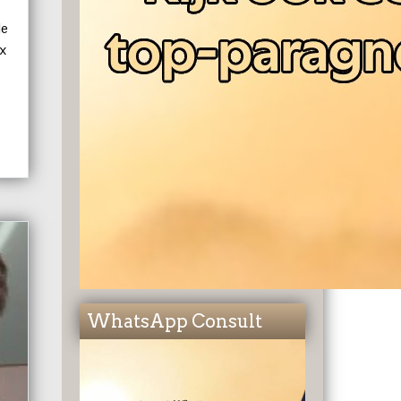
de
nx
WhatsApp Consult