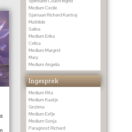
Spiritueel Coach Ingrid
Medium Cecile
Sjamaan Richard Kuntraj
Mathilde
Salina
Medium Erika
Celisa
Medium Margret
Mary
Medium Angelia
Ingesprek
Medium Rita
Medium Kaatje
Geziena
Medium Eefje
d.
Medium Sonja
Paragnost Richard
in