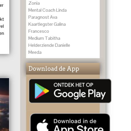
Zonia
er
Mental Coach Linda
Paragnost Ava
nkt
Kaartlegster Galina
wel
Francesco
 en
Medium Tabitha
in
Helderziende Danielle
Meeda
Download de App