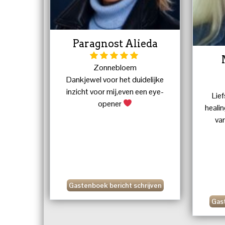
Paragnost Alieda
Zonnebloem
Dankjewel voor het duidelijke
inzicht voor mij,even een eye-
Lief
opener
healin
va
Gastenboek bericht schrijven
Gast