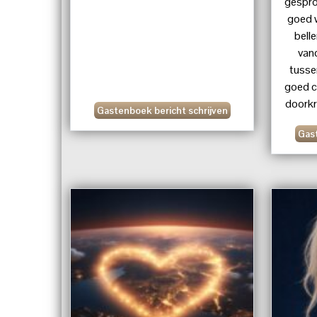
gespro
goed 
bell
van
tusse
goed co
doorkr
Gastenboek bericht schrijven
tot op
Gast