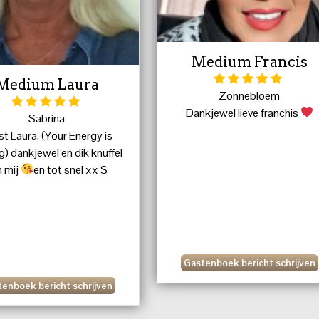
Medium Francis
Medium Laura
Zonnebloem
Dankjewel lieve franchis
Sabrina
st Laura, (Your Energy is
g) dankjewel en dik knuffel
n mij
en tot snel xx S
Gastenboek bericht schrijven
enboek bericht schrijven