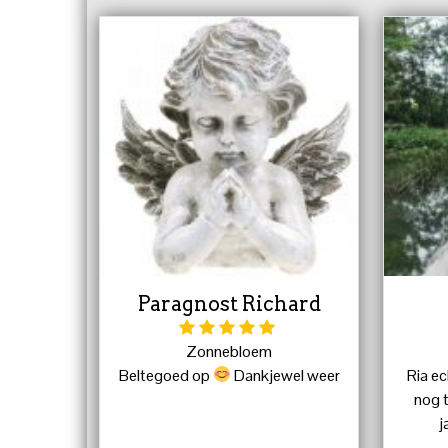
vertelde ze over iemand die zijn
gezondheid zou veranderen, ook
dat kwam uit. Ik weet dat het
bizar klinkt, maar het is echt
gebeurd. Heleen heeft me overal
door heen geholpen, door alle
moeilijke tijden. Ze is een enorme
engel op aarde. Ik ben haar veel
dank verschuldigd. Ze bakt geen
zoete broodjes met je, maar zegt
eerlijk hoe het is. Ze is beter dan
welke psycholoog dan ook.
Paragnost Richard
Zonnebloem
Beltegoed op
Dankjewel weer
Ria ec
nog t
j