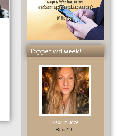
Topper v/d week!
Medium Joze
Box: 49