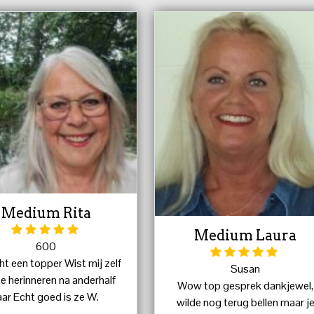
dankjewel weer. Veel liefs.
Medium Rita
Medium Laura
600
ht een topper Wist mij zelf
Susan
e herinneren na anderhalf
Wow top gesprek dankjewel,
aar Echt goed is ze W.
wilde nog terug bellen maar j