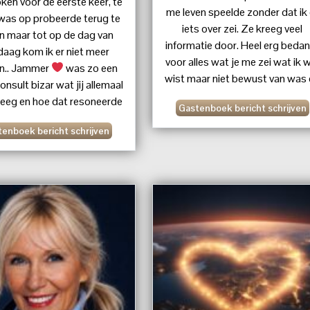
ken voor de eerste keer, te
me leven speelde zonder dat ik 
was op probeerde terug te
iets over zei. Ze kreeg veel
en maar tot op de dag van
informatie door. Heel erg beda
daag kom ik er niet meer
voor alles wat je me zei wat ik 
n.. Jammer
was zo een
wist maar niet bewust van was
nsult bizar wat jij allemaal
de dingen die ik kan toepassen 
eeg en hoe dat resoneerde
Gastenboek bericht schrijven
me leven.
 kleine details.. Liefs Susan
enboek bericht schrijven