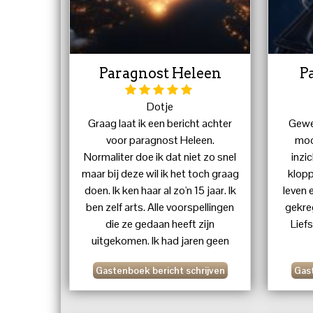
Paragnost Heleen
P
Dotje
Graag laat ik een bericht achter
Gewel
voor paragnost Heleen.
moo
Normaliter doe ik dat niet zo snel
inzi
maar bij deze wil ik het toch graag
klopp
doen. Ik ken haar al zo'n 15 jaar. Ik
leven 
ben zelf arts. Alle voorspellingen
gekre
die ze gedaan heeft zijn
Lief
uitgekomen. Ik had jaren geen
contact met een persoon. Heleen
Gastenboek bericht schrijven
Gast
bleef zeggen dat ze het goed zag
komen, iets wat ik totaal niet kon
geloven, Enm dit kwam uit. Ook