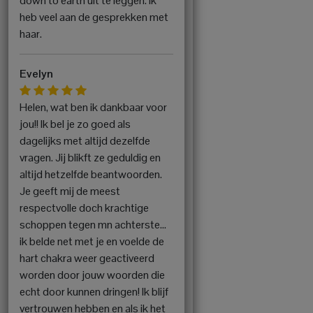
down to earth uit te leggen. Ik
heb veel aan de gesprekken met
haar.
Evelyn
Helen, wat ben ik dankbaar voor
jou!! Ik bel je zo goed als
dagelijks met altijd dezelfde
vragen. Jij blikft ze geduldig en
altijd hetzelfde beantwoorden.
Je geeft mij de meest
respectvolle doch krachtige
schoppen tegen mn achterste…
ik belde net met je en voelde de
hart chakra weer geactiveerd
worden door jouw woorden die
echt door kunnen dringen! Ik blijf
vertrouwen hebben en als ik het