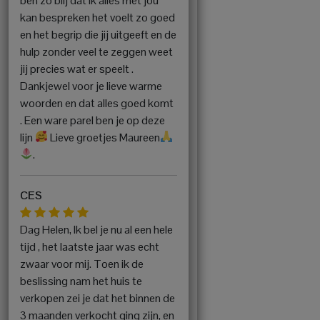
ben zo blij dat ik alles met jou
kan bespreken het voelt zo goed
en het begrip die jij uitgeeft en de
hulp zonder veel te zeggen weet
jij precies wat er speelt .
Dankjewel voor je lieve warme
woorden en dat alles goed komt
. Een ware parel ben je op deze
lijn
Lieve groetjes Maureen
.
CES
Dag Helen, Ik bel je nu al een hele
tijd , het laatste jaar was echt
zwaar voor mij. Toen ik de
beslissing nam het huis te
verkopen zei je dat het binnen de
3 maanden verkocht ging zijn, en