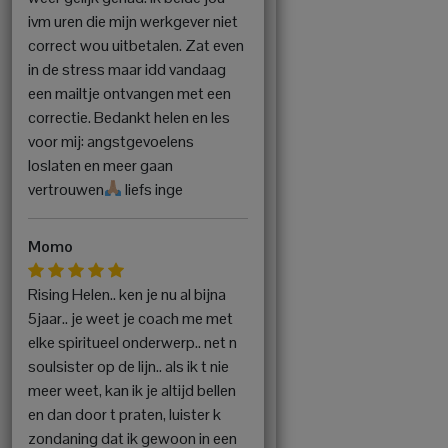
ivm uren die mijn werkgever niet
correct wou uitbetalen. Zat even
in de stress maar idd vandaag
een mailtje ontvangen met een
correctie. Bedankt helen en les
voor mij: angstgevoelens
loslaten en meer gaan
vertrouwen
liefs inge
Momo
Rising Helen.. ken je nu al bijna
5jaar.. je weet je coach me met
elke spiritueel onderwerp.. net n
soulsister op de lijn.. als ik t nie
meer weet, kan ik je altijd bellen
en dan door t praten, luister k
zondaning dat ik gewoon in een