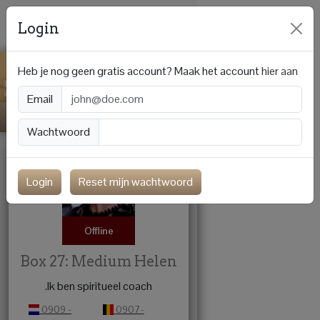
Login
Heb je nog geen gratis account? Maak het account
hier aan
Email
Wachtwoord
Login
Reset mijn wachtwoord
Offline
Box 27: Medium Helen
.Ik ben spiritueel coach
0909 -
0907-