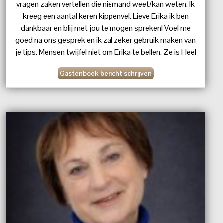
vragen zaken vertellen die niemand weet/kan weten. Ik
kreeg een aantal keren kippenvel. Lieve Erika ik ben
dankbaar en blij met jou te mogen spreken! Voel me
goed na ons gesprek en ik zal zeker gebruik maken van
je tips. Mensen twijfel niet om Erika te bellen. Ze is Heel
Goed. Top Medium. Aanwinst voor de lijn. Groetjes
Gastenboek bericht schrijven
Susan