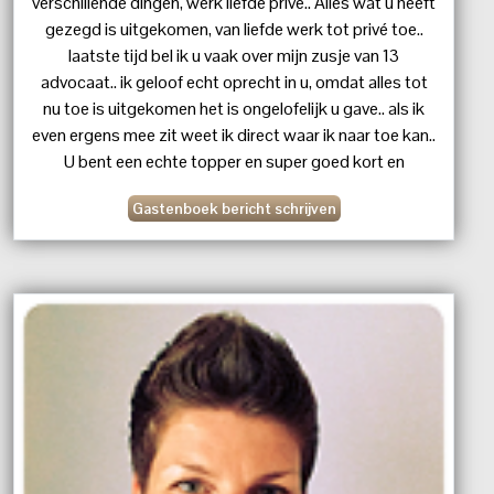
verschillende dingen, werk liefde prive.. Alles wat u heeft
gezegd is uitgekomen, van liefde werk tot privé toe..
laatste tijd bel ik u vaak over mijn zusje van 13
advocaat.. ik geloof echt oprecht in u, omdat alles tot
nu toe is uitgekomen het is ongelofelijk u gave.. als ik
even ergens mee zit weet ik direct waar ik naar toe kan..
U bent een echte topper en super goed kort en
krachtig, en de waarheid hoor ik meteen. Ik wens je veel
Gastenboek bericht schrijven
kracht toe, en ik bel u gauw op zodra we weer bij de
advocaat zijn geweest. Harstikke bedankt Liefs
xxxxxxxxx