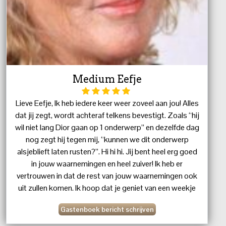
Medium Eefje
Lieve Eefje, Ik heb iedere keer weer zoveel aan jou! Alles
dat jij zegt, wordt achteraf telkens bevestigt. Zoals “hij
wil niet lang Dior gaan op 1 onderwerp” en dezelfde dag
nog zegt hij tegen mij, “kunnen we dit onderwerp
alsjeblieft laten rusten?”. Hi hi hi. Jij bent heel erg goed
in jouw waarnemingen en heel zuiver! Ik heb er
vertrouwen in dat de rest van jouw waarnemingen ook
uit zullen komen. Ik hoop dat je geniet van een weekje
schilderen. Ga je wel missen hoor! Liefs en een zoen.
Gastenboek bericht schrijven