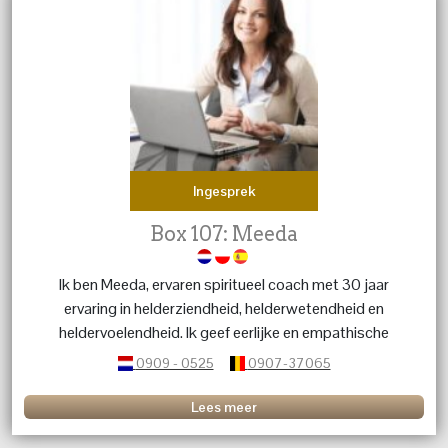
Ingesprek
Box 107: Meeda
Ik ben Meeda, ervaren spiritueel coach met 30 jaar
ervaring in helderziendheid, helderwetendheid en
heldervoelendheid. Ik geef eerlijke en empathische
inzichten via tarot, Lenormand en koffiedik om jou meer
0909 - 0525
0907-37065
duidelijkheid en richting in je leven te bieden.
Lees meer