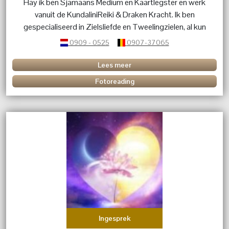
Hay ik ben Sjamaans Medium en Kaartlegster en werk
vanuit de KundaliniReiki & Draken Kracht. Ik ben
gespecialiseerd in Zielsliefde en Tweelingzielen, al kun
je met al je vragen bij mij terecht. Over Kinderen, Dieren,
0909 - 0525
0907-37065
het leven, de blije en moeilijke momenten. ik ben er voor
advies, en luisterend oor. liefs Margret
Lees meer
Fotoreading
Ingesprek