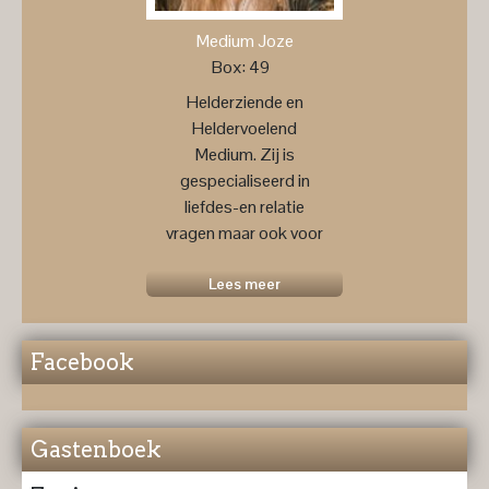
Medium Joze
Box: 49
Helderziende en
Heldervoelend
Medium. Zij is
gespecialiseerd in
liefdes-en relatie
vragen maar ook voor
een
toekomstprognose ....
Lees meer
Facebook
Gastenboek