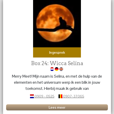
Ingesprek
Box 24: Wicca Selina
Merry Meet! Mijn naam is Selina, en met de hulp van de
elementen en het universum werp ik een blik in jouw
toekomst. Hierbij maak ik gebruik van
Tarotkaartleggingen, Reiki en magnetiseren. Waarmee
0909 - 0525
0907-37065
ik de innerlijke rust n jou weer kan terugbrengen. En je
vragen zijn beantwoord.
Lees meer