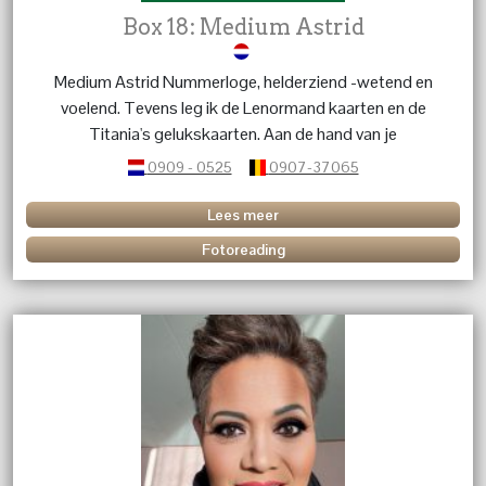
Box 18: Medium Astrid
Medium Astrid Nummerloge, helderziend -wetend en
voelend. Tevens leg ik de Lenormand kaarten en de
Titania's gelukskaarten. Aan de hand van je
geboortedatum geef ik een uit gebreide
0909 - 0525
0907-37065
persoonsbeschrijving. Ervaren, helder en to the point!!!
Lees meer
Fotoreading