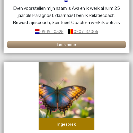
Even voorstellen mijn naam is Ava en ik werk al ruim 25
jaar als Paragnost, daarnaast ben ik Relatiecoach,
Bewustzijnscoach, Spiritueel Coach en werk ik ook als
healer d.m.v zingen. Ik ben helder voelend en helder
0909 - 0525
0907-37065
wetend.
Lees meer
Ingesprek