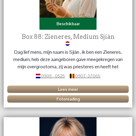
Beschikbaar
Box 88: Zieneres, Medium Sjiàn
Dag lief mens, mijn naam is Sjiàn , ik ben een Zieneres,
medium, heb deze aangeboren gave meegekregen van
mijn overgrootoma, zij was priesteres en heeft het
stokje doorgeven in de familie ,, ik ben al mijn hele leven
0909 - 0525
0907-37065
bezig met spiritualiteit en heb menig veel mensen al
mogen begeleiden bij hun processen , reis in het leven.
Lees meer
Geen vraag is mij te gek, ik kom snel tot de kern daar
Fotoreading
waar ik moet zijn, met sterke tijdsaanduidingen. Ik doe
het met alle liefde en bezorgdheid zodat u snel weer
verder kan.