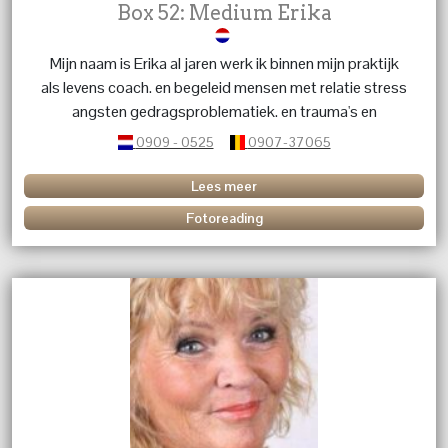
Box 52: Medium Erika
Mijn naam is Erika al jaren werk ik binnen mijn praktijk
als levens coach. en begeleid mensen met relatie stress
angsten gedragsproblematiek. en trauma's en
karmische relaties. geef energetische behandelingen dit
0909 - 0525
0907-37065
in combinatie met kristallen en edelstenen. Heb je
vragen over een betekenis van een kristal of edelsteen
Lees meer
bel me dan.
Fotoreading