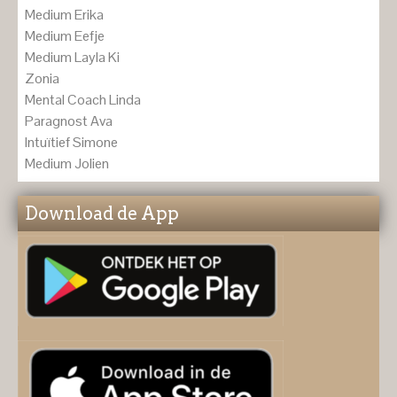
Medium Erika
Medium Eefje
Medium Layla Ki
Zonia
Mental Coach Linda
Paragnost Ava
Intuïtief Simone
Medium Jolien
Download de App