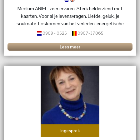
Medium ARIËL, zeer ervaren. Sterk helderziend met
kaarten. Voor al je levensvragen. Liefde, geluk, je
soulmate. Loskomen van het verleden, energetische
beschermihg, narcistische interacties, persoonlijke
0909 - 0525
0907-37065
kracht hervinden, luisterend oor, healing en inzicht
Lees meer
Ingesprek