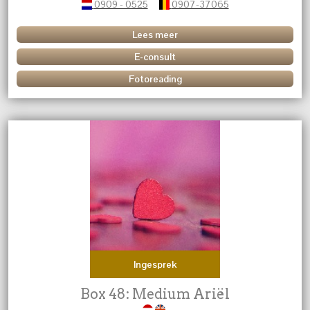
0909 - 0525
0907-37065
Lees meer
E-consult
Fotoreading
Ingesprek
Box 48: Medium Ariël