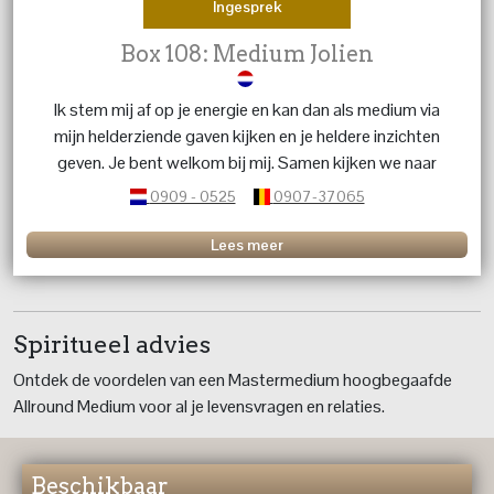
Ingesprek
Box 108: Medium Jolien
Ik stem mij af op je energie en kan dan als medium via
mijn helderziende gaven kijken en je heldere inzichten
geven. Je bent welkom bij mij. Samen kijken we naar
wat jou nu het meest helpt, zodat je lichter en meer in
0909 - 0525
0907-37065
balans kunt blijven.
Lees meer
Spiritueel advies
Ontdek de voordelen van een Mastermedium hoogbegaafde
Allround Medium voor al je levensvragen en relaties.
Beschikbaar