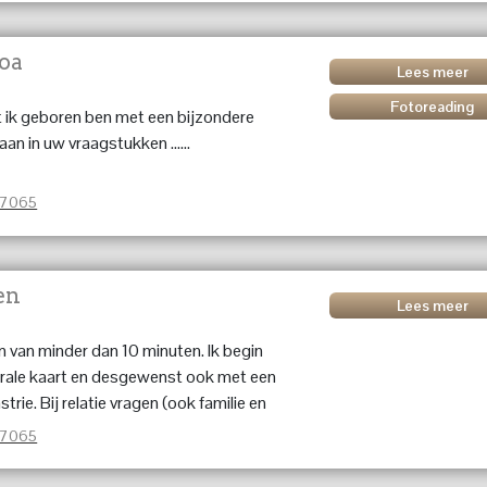
tact met overleden dierbaren mogelijk.
s gek.
oa
Lees meer
Fotoreading
ik geboren ben met een bijzondere
taan in uw vraagstukken ......
37065
en
Lees meer
en van minder dan 10 minuten. Ik begin
trale kaart en desgewenst ook met een
trie. Bij relatie vragen (ook familie en
ikmaken van numerologie.Dan vraag ik
37065
meer helderheid over een concrete
schouw het overbrengen van deze