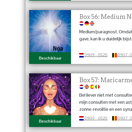
zakelijk advies. Ook is con
Al 30 jaar ervaring – niets i
Box 56: Medium N
Medium/paragnost. Omdat 
gave, kan ik u duidelijk bijs
0909 - 0525
0907-
Beschikbaar
Box 57: Maricarm
Bel liever niet met consult
mijn consulten met een as
zonne-revolitie en een synas
vrienden) kunnen we gebru
0909 - 0525
0907-
Beschikbaar
toegang tot de akasha om 
situatie te krijgen. Ik be