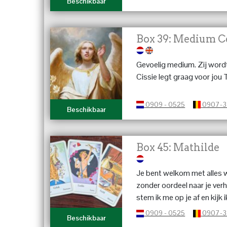
Beschikbaar
Box 39: Medium C
Gevoelig medium. Zij wordt
Cissie legt graag voor jou 
0909 - 0525
0907-
Beschikbaar
Box 45: Mathilde
Je bent welkom met alles wa
zonder oordeel naar je verh
stem ik me op je af en kij
voor jou in petto heeft, gra
0909 - 0525
0907-
Beschikbaar
terecht voor liefde, tweel