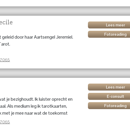
ecile
Lees meer
Fotoreading
 geleid door haar Aartsengel Jeremiel.
Tarot.
37065
Lees meer
E-consult
t je bezighoudt. Ik luister oprecht en
aal. Als medium leg ik tarotkaarten,
Fotoreading
k ik met je mee naar wat de toekomst
ag een concrete vraag... Je kunt bij mij
37065
ingzielen, toekomstvoorspellingen en