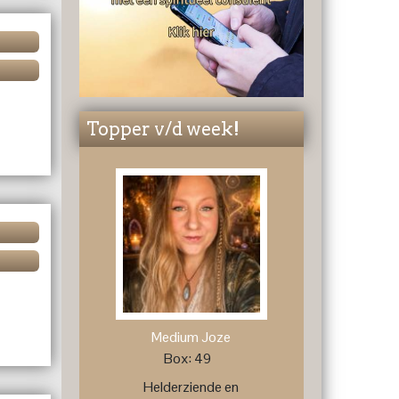
Topper v/d week!
Medium Joze
Box: 49
Helderziende en