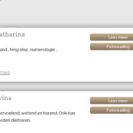
atharina
Lees meer
Fotoreading
and , feng shui , numerologie ,
37065
vina
Lees meer
Fotoreading
ervoelend, wetend en horend. Ook kan
leden dierbaren.