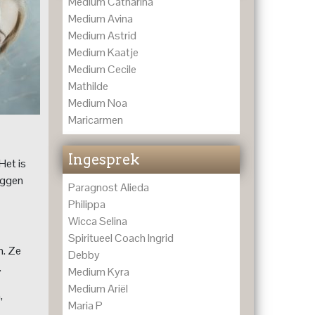
Medium Catharina
Medium Avina
Medium Astrid
Medium Kaatje
Medium Cecile
Mathilde
Medium Noa
Maricarmen
Ingesprek
Het is
zeggen
Paragnost Alieda
Philippa
Wicca Selina
Spiritueel Coach Ingrid
n. Ze
Debby
.
Medium Kyra
Medium Ariël
,
Maria P