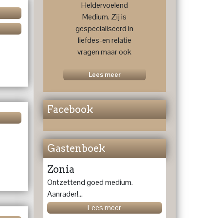
Heldervoelend
Medium. Zij is
gespecialiseerd in
liefdes-en relatie
vragen maar ook
voor een
toekomstprognose
Lees meer
....
Facebook
Gastenboek
Zonia
Ontzettend goed medium.
Aanrader!...
Lees meer