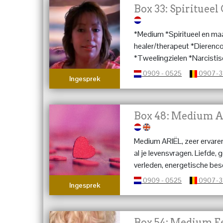
Box 33: Spiritueel
*Medium *Spiritueel en ma
healer/therapeut *Dieren
*Tweelingzielen *Narcistis
*Transformatieprocessen 
0909 - 0525
0907-
Ingesprek
Box 48: Medium A
Medium ARIËL, zeer ervaren
al je levensvragen. Liefde,
verleden, energetische besc
persoonlijke kracht hervinde
0909 - 0525
0907-
Ingesprek
Box 54: Medium Ee