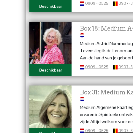
0909 - 0525
0907-
Beschikbaar
Box 18: Medium A
Medium Astrid Nummerloge,
Tevens leg ik de Lenormand
Aan de hand van je geboort
persoonsbeschrijving. Ervare
0909 - 0525
0907-
Beschikbaar
Box 31: Medium Ka
Medium Algemene kaartlegg
ervaren in Spirituele ontwi
zijde Altijd welkom voor ee
0909 - 0525
0907-