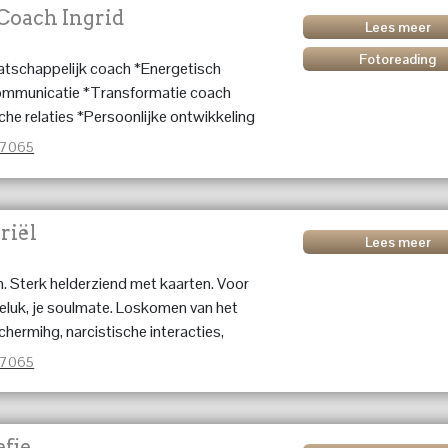
 Coach Ingrid
Lees meer
Fotoreading
atschappelijk coach *Energetisch
communicatie *Transformatie coach
che relaties *Persoonlijke ontwikkeling
*Persoonlijke blokkades
37065
riël
Lees meer
. Sterk helderziend met kaarten. Voor
 geluk, je soulmate. Loskomen van het
hermihg, narcistische interacties,
n, luisterend oor, healing en inzicht
37065
fje