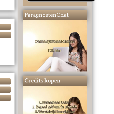
ParagnostenChat
Credits kopen