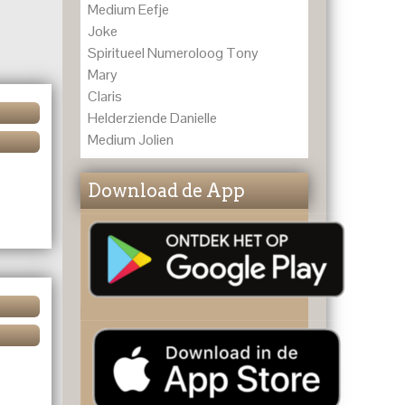
Medium Eefje
Joke
Spiritueel Numeroloog Tony
Mary
Claris
Helderziende Danielle
Medium Jolien
Download de App