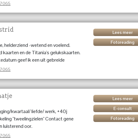
37065
strid
Lees meer
Fotoreading
 helderziend -wetend en voelend.
 kaarten en de Titania's gelukskaarten.
edatum geef ik een uit gebreide
n, helder en to the point!!!
37065
atje
Lees meer
E-consult
ing/kwartaal/ liefde/ werk, +40j
kkeling "tweelingzielen" Contact gene
Fotoreading
n luisterend oor.
37065