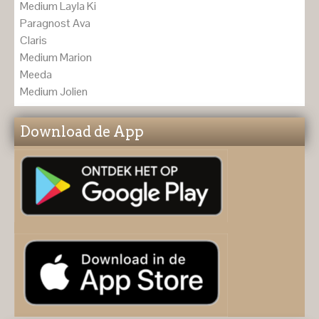
Medium Layla Ki
Paragnost Ava
Claris
Medium Marion
Meeda
Medium Jolien
Download de App