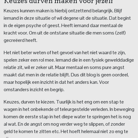
Keuzes durven maken voor jezelf
Keuzes kunnen maken is hierbij ontzettend belangrijk. Blijf
iemand in deze situatie of wil degene uit de situatie. Dat begint
in de eigen psyche of geest. Heeft iemand daar mentaal de
kracht voor. Om uit de ontstane situatie die men soms (zelf)
gecreëerd heeft.
Het niet beter weten of het gevoel van het niet waard te zijn,
spelen zeker een rol mee. Iemand die in een fysiek gewelddadige
relatie zit, wil er zeker uit. Maar mentaal en soms pure angst
maakt dat men in de relatie blijft. Dus dit blog is geen oordeel,
maar hopelijk een inzicht in dat het anders kan. Voor
omstanders inzicht en begrip.
Keuzes, durven te kiezen. Tuurlijk is het eng om een stap te
wagen in het onbekende of teleurgestelde verleden. In beweging
komen de eerste stap in het diepe water te springen het is nog
al wat. En de angst om nog verder weg te slippen, of zonder
geld te komen te zitten etc. Het hoeft helemaal niet zo eng te