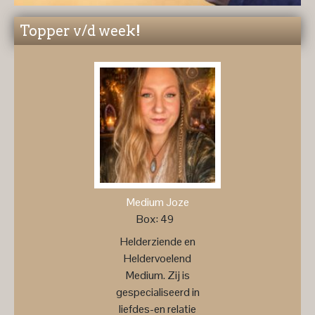
Topper v/d week!
Medium Joze
Box: 49
Helderziende en
Heldervoelend
Medium. Zij is
gespecialiseerd in
liefdes-en relatie