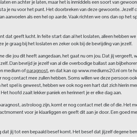
slaten en achter je laten, maar het is inmiddels een soort van gewoo
ta je nu voor het punt. Het doorbreken van deze gewoonte. Jezelf
an aanvoelen als een hel op aarde. Vaak richten we ons dan op het sp
at geeft lucht. In feite start dan al het loslaten, alleen hebben we 
e je graag bij het loslaten en zeker ook bij de bevrijding van jezelf.
ne die jou dit heeft aangedaan, het gaat nu om jou. Dat jij vergeeft, 
zelf. Dan bevrijd je jezelf van al die overbodige ballast aan bijbehor
een medium of
paragnost
, en dat kan op www.mediums20.nl om te h
er nog contact mee zullen hebben. Soms willen we deze persoon oo
n het spel is geweest, hebben we ook nog een hart dat zich hierin me
 Het hoofd zaait lekker paniek en herinnert je er elke dag aan.
paragnost, astroloog zijn, komt er nog contact met die of die. Het 
ntactmoment voor je klaarliggen en geeft dit aan je door. Een goed m
 dat jij tot een bepaald besef komt. Het besef dat jijzelf degene ben