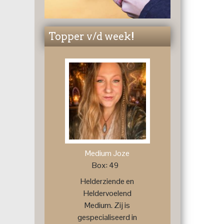
Topper v/d week!
Medium Joze
Box: 49
Helderziende en
Heldervoelend
Medium. Zij is
gespecialiseerd in