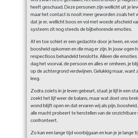
heeft geschaad. Deze personen zijn wellicht uit je lev
maar het contact is nooit meer geworden zoals het was
dat je er, wellicht boos en vol met woede afscheid v
systeem zit nog steeds de bijbehorende emoties.
Af en toe schiet er een gedachte door je heen, en voe
boosheid opkomen en die mag er zijn. In jouw ogen he
respectloos behandeld tenslotte. Alleen die emoties d
dag het voorval, de persoon en alles er omheen, je bli
op de achtergrond verdwijnen. Gelukkig maar, want a
leeg.
Zodra zoiets in je leven gebeurt, staat je lijf in ee
zoekt het lijf weer de balans, maar wat doet ons brei
wond blijft open en dat ervaren wij als pijn, boosheid, f
alle macht probeert te herstellen van de onzichtbare 
confronteert.
Zo kan een lange tijd voorbijgaan en kun je je lange 