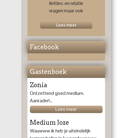
liefdes-en relatie
vragen maar ook
voor een
toekomstprognose
Lees meer
....
Facebook
Gastenboek
Zonia
Ontzettend goed medium.
Aanrader!...
Lees meer
Medium Joze
Wauwww ik heb je uiteindelijk