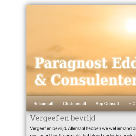
Belconsult
Chatconsult
App Consult
E-C
Vergeef en bevrijd
Vergeef en bevrijd. Allemaal hebben we wel iemand di
ons zwart heeft gemaakt, het bloed onder je nagels h