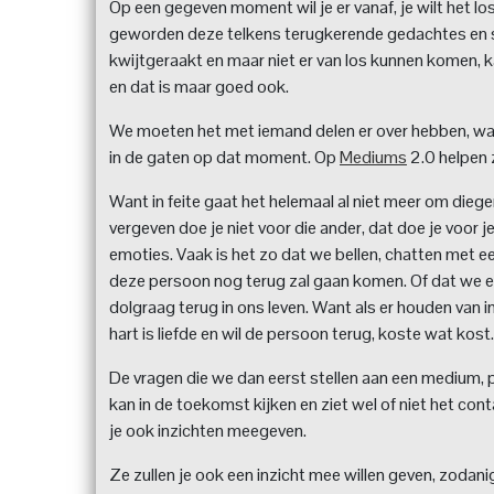
Op een gegeven moment wil je er vanaf, je wilt het lo
geworden deze telkens terugkerende gedachtes en s
kwijtgeraakt en maar niet er van los kunnen komen, k
en dat is maar goed ook.
We moeten het met iemand delen er over hebben, want d
in de gaten op dat moment. Op
Mediums
2.0 helpen z
Want in feite gaat het helemaal al niet meer om diege
vergeven doe je niet voor die ander, dat doe je voor je
emoties. Vaak is het zo dat we bellen, chatten met 
deze persoon nog terug zal gaan komen. Of dat we 
dolgraag terug in ons leven. Want als er houden van i
hart is liefde en wil de persoon terug, koste wat kost.
De vragen die we dan eerst stellen aan een medium, 
kan in de toekomst kijken en ziet wel of niet het co
je ook inzichten meegeven.
Ze zullen je ook een inzicht mee willen geven, zodanig