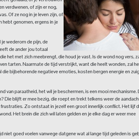
en verdwenen, of zijn er nog,
. Of ze nog in je leven zijn, of
an hebt genomen, ergens in je
l je wederom de pijn, de
eft de ander jou totaal
ie het met zich meebrengt, die houd je vast. Is de wond nog vers, za
jven tarten. Naarmate de tijd verstrijkt, want die heelt wonden, zal h
l die bijbehorende negatieve emoties, kosten bergen energie en zuig
n stand van paraatheid, het wil je beschermen, is een mooi mechanisme.
n? Die blijft er mee bezig, die roept en trekt telkens weer de aandach
rustraties. Zo ontstaat in jezelf een groot innerlijk conflict. Het lijf d
wond. Het brein die zich wil laten gelden en je elke dag er weer mee
tijd niet goed voelen vanwege datgene wat al lange tijd geleden is ge