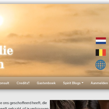
onsult
Credits!!
Gastenboek
Spirit Blogs
Aanmelden 
e ons geschoffeerd heeft, die
eeft gehaald, of je vertrouwen