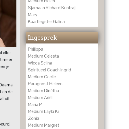
Medium Helen
Sjamaan Richard Kuntraj
Mary
Kaartlegster Galina
Ingesprek
Philippa
l elke
Medium Celesta
et meer
Wicca Selina
en je
Spiritueel Coach Ingrid
Medium Cecile
Paragnost Heleen
 Daarna
Medium Dinétha
t en de
Medium Ariël
at uit
Maria P
Medium Layla Ki
Zonia
beurd.
Medium Margret