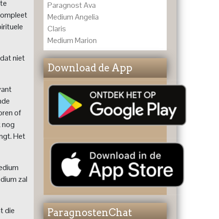
nte
Paragnost Ava
 compleet
Medium Angelia
irituele
Claris
Medium Marion
dat niet
Download de App
want
ende
oren of
k nog
ngt. Het
medium
edium zal
t die
ParagnostenChat