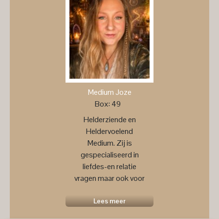
Medium Joze
Box: 49
Helderziende en
Heldervoelend
Medium. Zij is
gespecialiseerd in
liefdes-en relatie
vragen maar ook voor
een
toekomstprognose ....
Lees meer