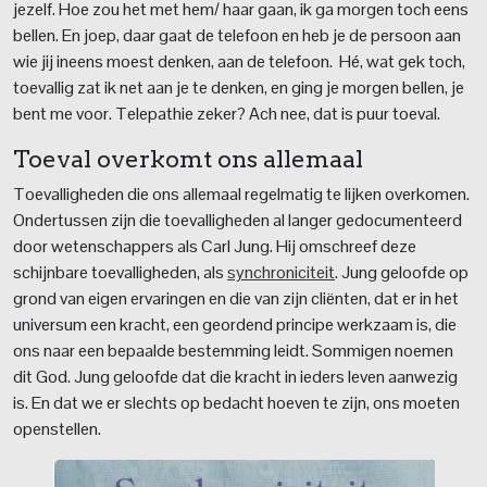
jezelf. Hoe zou het met hem/ haar gaan, ik ga morgen toch eens
bellen. En joep, daar gaat de telefoon en heb je de persoon aan
wie jij ineens moest denken, aan de telefoon. Hé, wat gek toch,
toevallig zat ik net aan je te denken, en ging je morgen bellen, je
bent me voor. Telepathie zeker? Ach nee, dat is puur toeval.
Toeval overkomt ons allemaal
Toevalligheden die ons allemaal regelmatig te lijken overkomen.
Ondertussen zijn die toevalligheden al langer gedocumenteerd
door wetenschappers als Carl Jung. Hij omschreef deze
schijnbare toevalligheden, als
synchroniciteit
. Jung geloofde op
grond van eigen ervaringen en die van zijn cliënten, dat er in het
universum een kracht, een geordend principe werkzaam is, die
ons naar een bepaalde bestemming leidt. Sommigen noemen
dit God. Jung geloofde dat die kracht in ieders leven aanwezig
is. En dat we er slechts op bedacht hoeven te zijn, ons moeten
openstellen.