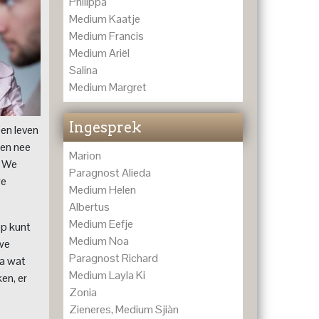
Philippa
Medium Kaatje
Medium Francis
Medium Ariël
Salina
Medium Margret
Ingesprek
een leven
 een nee
Marion
. We
Paragnost Alieda
we
Medium Helen
Albertus
Medium Eefje
op kunt
Medium Noa
 we
Paragnost Richard
ja wat
Medium Layla Ki
en, er
Zonia
Zieneres, Medium Sjiàn