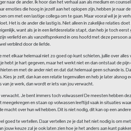
inger naar de ander. Ik hoor dan het verhaal aan als medium en counse
aar emoties die hoog in jezelf aan het oplopen zijn, hebben je naar d
en om met een lastige collega om te gaan. Maar vooral wil je je verh
t. Het is de ander die lastig is. Niet alleen in zakelijke relaties doet 
igenlijk, want als je in een liefdesrelatie stapt, dan heb je toch eers
e zijn verliefd en als vanzelfsprekend in ons hoofd met deze persoon a
l verblind door de liefde.
 met elkaar helemaal niet zo goed op kunt schieten, jullie over alles 
nt je hebt je hart gegeven, maar het werkt niet en dan ontstaat de pijn
chieten en met de ander niet en dat dat helemaal geen schande is. Da
is. Kies je zelf, dan kan een relatie tegenvallen en heb je later alsnog 
’s van je werk, dan wordt er iets van jou verwacht.
ng verwacht. Je bent immers toch volwassen! De meesten hebben de
t meegekregen en staan op volwassen leeftijd vaak in situaties waar
de macht over hun wil hebben. Dit is niet nodig, dit kan op een andere
l goed te vertellen. Daar vertellen ze je dat het niet nodig is om met
n jouw keuze zal je ook laten zien hoe je het anders aan kunt pakke