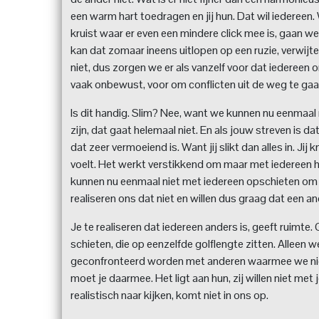
een warm hart toedragen en jij hun. Dat wil iederee
kruist waar er even een mindere click mee is, gaan w
kan dat zomaar ineens uitlopen op een ruzie, verwijte
niet, dus zorgen we er als vanzelf voor dat iedereen 
vaak onbewust, voor om conflicten uit de weg te gaa
Is dit handig. Slim? Nee, want we kunnen nu eenmaal 
zijn, dat gaat helemaal niet. En als jouw streven is d
dat zeer vermoeiend is. Want jij slikt dan alles in. Jij
voelt. Het werkt verstikkend om maar met iedereen h
kunnen nu eenmaal niet met iedereen opschieten om d
realiseren ons dat niet en willen dus graag dat een ande
Je te realiseren dat iedereen anders is, geeft ruimte.
schieten, die op eenzelfde golflengte zitten. Alleen w
geconfronteerd worden met anderen waarmee we niet 
moet je daarmee. Het ligt aan hun, zij willen niet me
realistisch naar kijken, komt niet in ons op.