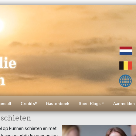
onsult
Credits!!
Gastenboek
Spirit Blogs
Aanmelden 
 schieten
el op kunnen schieten en met
us leven waarbij de mensen jou