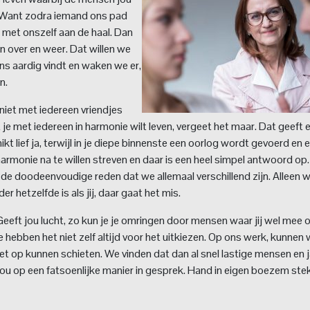
n. Want zodra iemand ons pad
e met onszelf aan de haal. Dan
n over en weer. Dat willen we
ons aardig vindt en waken we er,
n.
niet met iedereen vriendjes
at je met iedereen in harmonie wilt leven, vergeet het maar. Dat geeft 
 knikt lief ja, terwijl in je diepe binnenste een oorlog wordt gevoerd en
armonie na te willen streven en daar is een heel simpel antwoord op
e doodeenvoudige reden dat we allemaal verschillend zijn. Alleen 
r hetzelfde is als jij, daar gaat het mis.
 Geeft jou lucht, zo kun je je omringen door mensen waar jij wel mee 
e hebben het niet zelf altijd voor het uitkiezen. Op ons werk, kunnen
op kunnen schieten. We vinden dat dan al snel lastige mensen en 
t jou op een fatsoenlijke manier in gesprek. Hand in eigen boezem stek