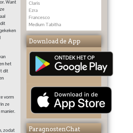
lor. Want
Claris
eze
Ezra
aal
Francesco
dit
Medium Tabitha
t gekeken
l
Download de App
van
 en het
t dit
een
ze vorm
in ze
 manier.
ParagnostenChat
n, zodat