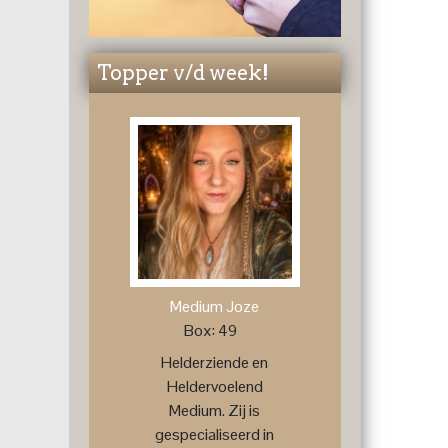
Topper v/d week!
Medium Joze
Box: 49
Helderziende en
Heldervoelend
Medium. Zij is
gespecialiseerd in