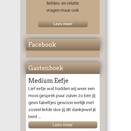
liefdes-en relatie
vragen maar ook
voor een
toekomstprognose
Lees meer
....
Facebook
Gastenboek
Medium Eefje
Lief eefje wat hadden wij weer een
mooi gesprek puur zuiver zo ben jij
geen fabeltjes gewoon eerlijk met
zoveel liefde doe jij dit dankjewel jii
bent ...
Lees meer