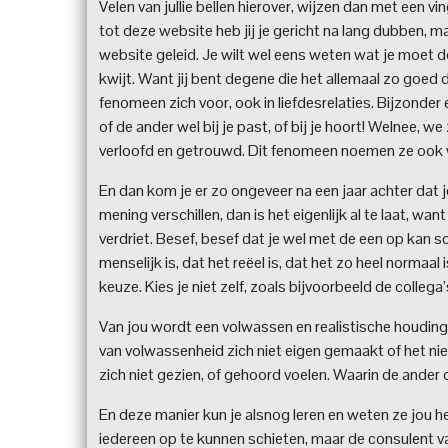
Velen van jullie bellen hierover, wijzen dan met een v
tot deze website heb jij je gericht na lang dubben, m
website geleid. Je wilt wel eens weten wat je moet do
kwijt. Want jij bent degene die het allemaal zo goed doe
fenomeen zich voor, ook in liefdesrelaties. Bijzonder e
of de ander wel bij je past, of bij je hoort! Welnee, w
verloofd en getrouwd. Dit fenomeen noemen ze ook we
En dan kom je er zo ongeveer na een jaar achter dat je
mening verschillen, dan is het eigenlijk al te laat, wa
verdriet. Besef, besef dat je wel met de een op kan s
menselijk is, dat het reëel is, dat het zo heel normaal 
keuze. Kies je niet zelf, zoals bijvoorbeeld de collega
Van jou wordt een volwassen en realistische houdi
van volwassenheid zich niet eigen gemaakt of het nie
zich niet gezien, of gehoord voelen. Waarin de ander 
En deze manier kun je alsnog leren en weten ze jou hee
iedereen op te kunnen schieten, maar de consulent va