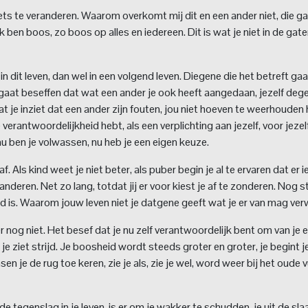
er iets te veranderen. Waarom overkomt mij dit en een ander niet, die g
 ik ben boos, zo boos op alles en iedereen. Dit is wat je niet in de gat
 in dit leven, dan wel in een volgend leven. Diegene die het betreft ga
gaat beseffen dat wat een ander je ook heeft aangedaan, jezelf deg
t je inziet dat een ander zijn fouten, jou niet hoeven te weerhouden 
de verantwoordelijkheid hebt, als een verplichting aan jezelf, voor jezel
u ben je volwassen, nu heb je een eigen keuze.
 Als kind weet je niet beter, als puber begin je al te ervaren dat er i
nderen. Net zo lang, totdat jij er voor kiest je af te zonderen. Nog 
d is. Waarom jouw leven niet je datgene geeft wat je er van mag ve
er nog niet. Het besef dat je nu zelf verantwoordelijk bent om van je 
, je ziet strijd. Je boosheid wordt steeds groter en groter, je begint je
 je de rug toe keren, zie je als, zie je wel, word weer bij het oude v
de tegenslag in je leven, is er om je wakker te schudden, je uit de sla