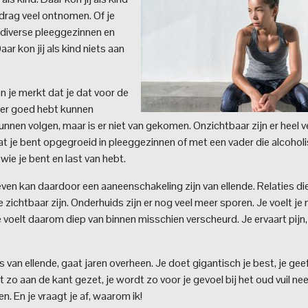
edrag veel ontnomen. Of je
 diverse pleeggezinnen en
aar kon jij als kind niets aan
n je merkt dat je dat voor de
nder goed hebt kunnen
nnen volgen, maar is er niet van gekomen. Onzichtbaar zijn er heel v
t je bent opgegroeid in pleeggezinnen of met een vader die alcoholis
wie je bent en last van hebt.
even kan daardoor een aaneenschakeling zijn van ellende. Relaties die
e zichtbaar zijn. Onderhuids zijn er nog veel meer sporen. Je voelt je 
 je voelt daarom diep van binnen misschien verscheurd. Je ervaart pijn,
van ellende, gaat jaren overheen. Je doet gigantisch je best, je geef
t zo aan de kant gezet, je wordt zo voor je gevoel bij het oud vuil ne
len. En je vraagt je af, waarom ik!