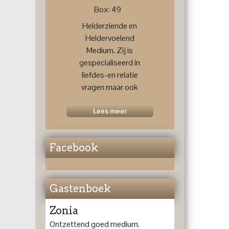
Box: 49
Helderziende en
Heldervoelend
Medium. Zij is
gespecialiseerd in
liefdes-en relatie
vragen maar ook
voor een
toekomstprognose
Lees meer
....
Facebook
Gastenboek
Zonia
Ontzettend goed medium.