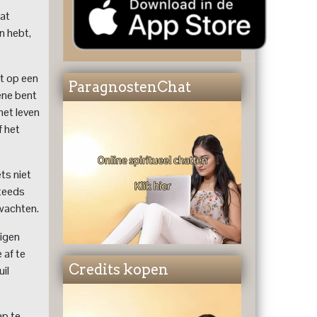
aat
en hebt,
at op een
ParagnostenChat
ene bent
het leven
f het
ets niet
steeds
rwachten.
eigen
 af te
Credits kopen
uil
ap te