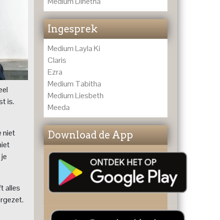
Medium Dinétha
Ingesprek
Medium Layla Ki
Claris
Ezra
Medium Tabitha
eel
Medium Liesbeth
t is.
Meeda
 niet
Download de App
niet
 je
t alles
ergezet.