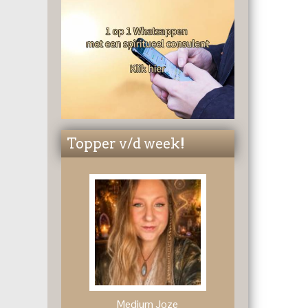
Topper v/d week!
Medium Joze