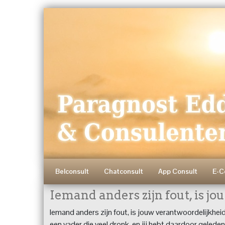
Belconsult
Chatconsult
App Consult
E-C
Iemand anders zijn fout, is j
Iemand anders zijn fout, is jouw verantwoordelijkhei
een vader die veel dronk, en jij hebt daardoor geleden a