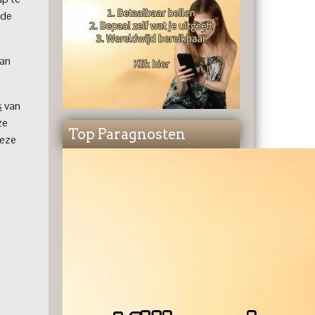
 de
van
s
van
ze
Top Paragnosten
deze