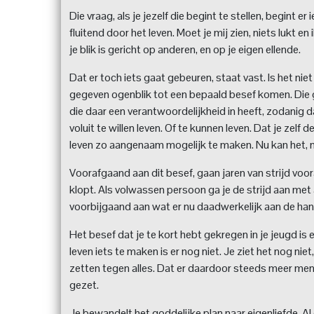
Die vraag, als je jezelf die begint te stellen, begint 
fluitend door het leven. Moet je mij zien, niets lukt en
je blik is gericht op anderen, en op je eigen ellende.
Dat er toch iets gaat gebeuren, staat vast. Is het niet
gegeven ogenblik tot een bepaald besef komen. Die 
die daar een verantwoordelijkheid in heeft, zodanig da
voluit te willen leven. Of te kunnen leven. Dat je zelf 
leven zo aangenaam mogelijk te maken. Nu kan het, n
Voorafgaand aan dit besef, gaan jaren van strijd vooraf.
klopt. Als volwassen persoon ga je de strijd aan met a
voorbijgaand aan wat er nu daadwerkelijk aan de han
Het besef dat je te kort hebt gekregen in je jeugd is 
leven iets te maken is er nog niet. Je ziet het nog niet
zetten tegen alles. Dat er daardoor steeds meer mensen
gezet.
Je bewandelt het goddelijke plan naar eigenliefde. Al 