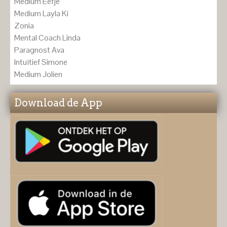
Medium Eefje
Medium Layla Ki
Zonia
Mental Coach Linda
Paragnost Ava
Intuïtief Simone
Medium Jolien
Download de App