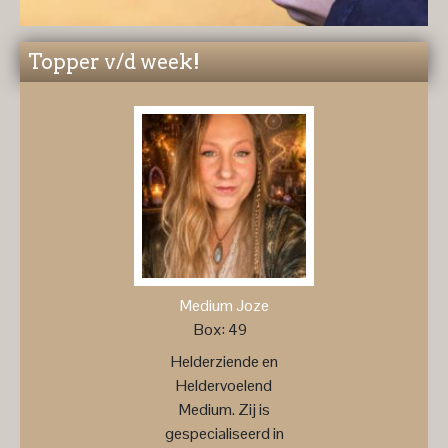
Topper v/d week!
Medium Joze
Box: 49
Helderziende en
Heldervoelend
Medium. Zij is
gespecialiseerd in