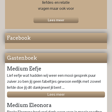
liefdes-en relatie
vragen maar ook voor
een
toekomstprognose ....
Lees meer
Facebook
Gastenboek
Medium Eefje
Lief eefje wat hadden wij weer een mooi gesprek puur
zuiver zo ben jij geen fabeltjes gewoon eerlijk met zoveel
liefde doe jij dit dankjewel jii bent ...
Lees meer
Medium Eleonora
Beste Eleonora heel veel dank weer voor je mooie reading