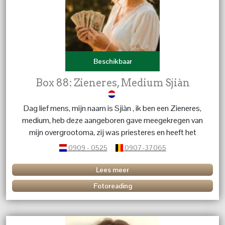
Beschikbaar
Box 88: Zieneres, Medium Sjiàn
Dag lief mens, mijn naam is Sjiàn , ik ben een Zieneres,
medium, heb deze aangeboren gave meegekregen van
mijn overgrootoma, zij was priesteres en heeft het
stokje doorgeven in de familie ,, ik ben al mijn hele leven
0909 - 0525
0907-37065
bezig met spiritualiteit en heb menig veel mensen al
mogen begeleiden bij hun processen , reis in het leven.
Lees meer
Geen vraag is mij te gek, ik kom snel tot de kern daar
Fotoreading
waar ik moet zijn, met sterke tijdsaanduidingen. Ik doe
het met alle liefde en bezorgdheid zodat u snel weer
verder kan.