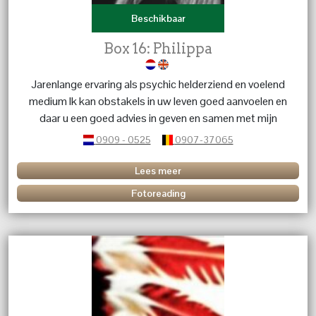
Beschikbaar
Box 16: Philippa
Jarenlange ervaring als psychic helderziend en voelend
medium Ik kan obstakels in uw leven goed aanvoelen en
daar u een goed advies in geven en samen met mijn
gidsen tot een oplossing komen.
0909 - 0525
0907-37065
Lees meer
Fotoreading