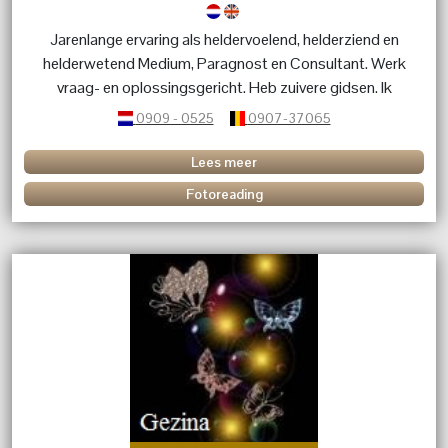
Jarenlange ervaring als heldervoelend, helderziend en
helderwetend Medium, Paragnost en Consultant. Werk
vraag- en oplossingsgericht. Heb zuivere gidsen. Ik
luister, inspireer, maak mensen blij en krachtig en help
0909 - 0525
0907-37065
om de juiste beslissingen te nemen.
Lees meer
Fotoreading