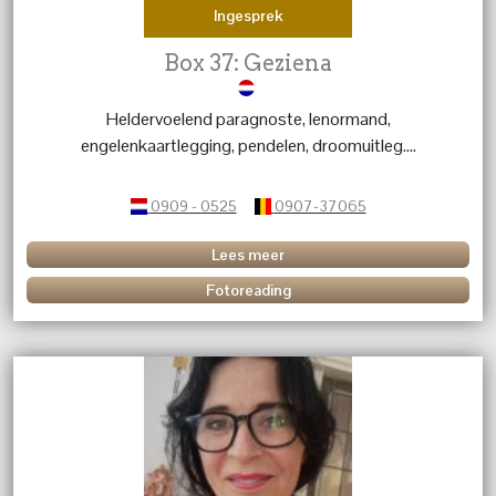
Ingesprek
Box 37: Geziena
Heldervoelend paragnoste, lenormand,
engelenkaartlegging, pendelen, droomuitleg....
0909 - 0525
0907-37065
Lees meer
Fotoreading