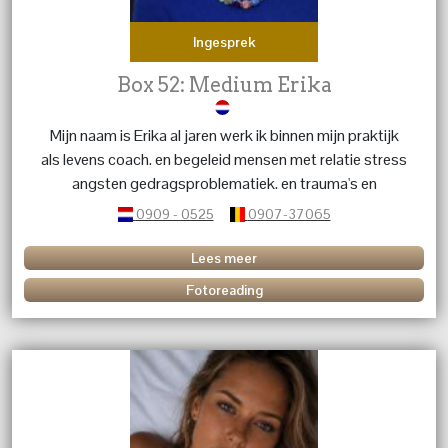
Ingesprek
Box 52: Medium Erika
Mijn naam is Erika al jaren werk ik binnen mijn praktijk
als levens coach. en begeleid mensen met relatie stress
angsten gedragsproblematiek. en trauma's en
karmische relaties. geef energetische behandelingen dit
0909 - 0525
0907-37065
in combinatie met kristallen en edelstenen. Heb je
vragen over een betekenis van een kristal of edelsteen
Lees meer
bel me dan.
Fotoreading