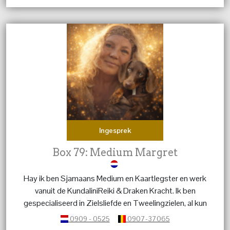
Ingesprek
Box 79: Medium Margret
Hay ik ben Sjamaans Medium en Kaartlegster en werk
vanuit de KundaliniReiki & Draken Kracht. Ik ben
gespecialiseerd in Zielsliefde en Tweelingzielen, al kun
je met al je vragen bij mij terecht. Over Kinderen, Dieren,
0909 - 0525
0907-37065
het leven, de blije en moeilijke momenten. ik ben er voor