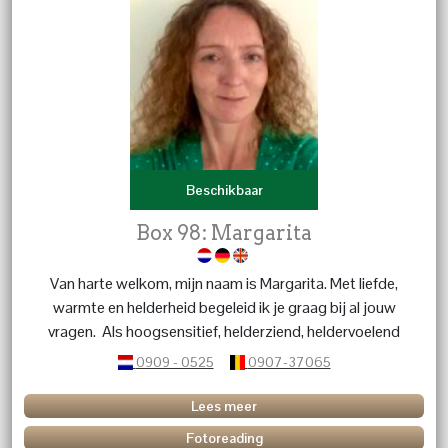
Beschikbaar
Box 98: Margarita
Van harte welkom, mijn naam is Margarita. Met liefde,
warmte en helderheid begeleid ik je graag bij al jouw
vragen. Als hoogsensitief, helderziend, heldervoelend
en helderwetend begeleider bied ik inzichten,
0909 - 0525
0907-37065
energieheling en traumaverwerking voor het loslaten
van blokkades en trauma’s. Je kunt bij mij terecht met
Lees meer
uiteenlopende vragen, bijvoorbeeld over relaties, liefde,
Fotoreading