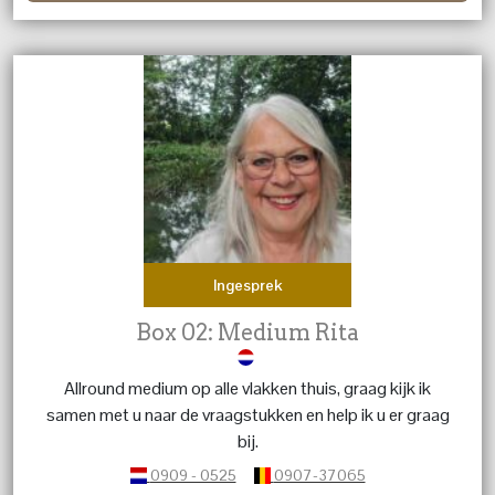
werk, carrière, financiën, persoonlijke ontwikkeling en
levensvragen. Ook voor jouw huisdieren kun je bij mij
terecht voor dierencommunicatie, energieheling en
traumaheling, met aandacht voor hun welzijn, balans en
innerlijke rust.
Ingesprek
Box 02: Medium Rita
Allround medium op alle vlakken thuis, graag kijk ik
samen met u naar de vraagstukken en help ik u er graag
bij.
0909 - 0525
0907-37065