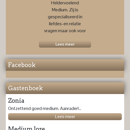
Heldervoelend
Medium. Zij is
gespecialiseerd in
liefdes-en relatie
vragen maar ook voor
een
toekomstprognose ....
Lees meer
Facebook
Gastenboek
Zonia
Ontzettend goed medium. Aanrader!...
Lees meer
Medium Joze