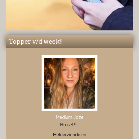
Topper v/d week!
Medium Joze
Box: 49
Helderziende en