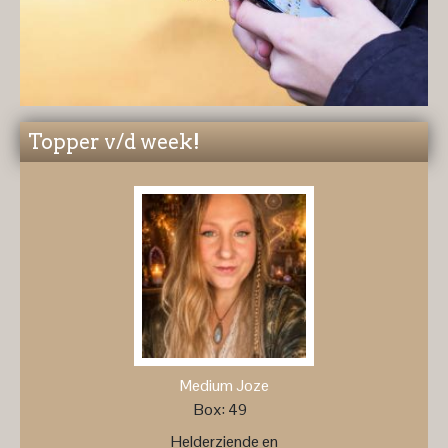
Topper v/d week!
Medium Joze
Box: 49
Helderziende en