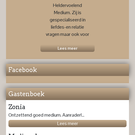
Heldervoelend
Medium. Zij is
gespecialiseerd in
liefdes-en relatie
vragen maar ook voor
een
toekomstprognose ....
Lees meer
Facebook
Gastenboek
Zonia
Ontzettend goed medium. Aanrader!...
Lees meer