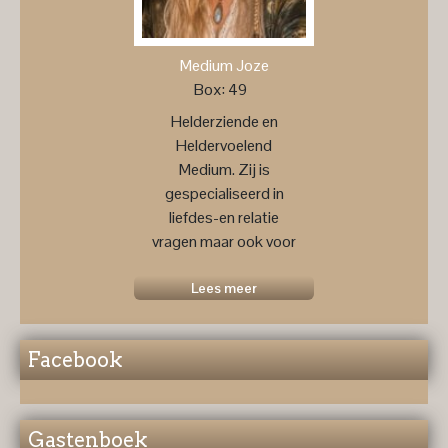
Medium Joze
Box: 49
Helderziende en
Heldervoelend
Medium. Zij is
gespecialiseerd in
liefdes-en relatie
vragen maar ook voor
een
toekomstprognose ....
Lees meer
Facebook
Gastenboek