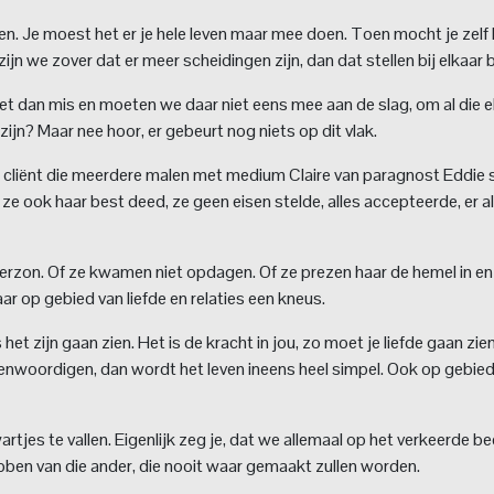
en. Je moest het er je hele leven maar mee doen. Toen mocht je zelf 
zijn we zover dat er meer scheidingen zijn, dan dat stellen bij elkaar b
et dan mis en moeten we daar niet eens mee aan de slag, om al die e
ijn? Maar nee hoor, er gebeurt nog niets op dit vlak.
en cliënt die meerdere malen met medium Claire van paragnost Eddie 
 ze ook haar best deed, ze geen eisen stelde, alles accepteerde, er al
erzon. Of ze kwamen niet opdagen. Of ze prezen haar de hemel in en
 op gebied van liefde en relaties een kneus.
het zijn gaan zien. Het is de kracht in jou, zo moet je liefde gaan zien
tegenwoordigen, dan wordt het leven ineens heel simpel. Ook op gebie
tjes te vallen. Eigenlijk zeg je, dat we allemaal op het verkeerde b
en van die ander, die nooit waar gemaakt zullen worden.