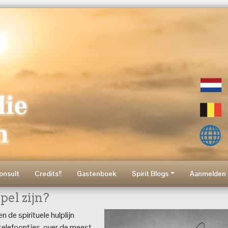
onsult
Credits!!
Gastenboek
Spirit Blogs
Aanmelden 
pel zijn?
 de spirituele hulplijn
telefoontjes, over de meest