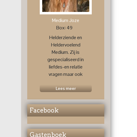
Medium Joze
Box: 49
Helderziende en
Heldervoelend
Medium. Zij is
gespecialiseerd in
liefdes-en relatie
vragen maar ook
voor een
toekomstprognose
Lees meer
....
Facebook
Gastenboek