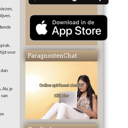
kiezen,
lijven.
llende
sprak.
tijd voor
ParagnostenChat
 dan
. Als je
d van
een