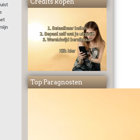
Credits kopen
juist
e
het
mijn
Top Paragnosten