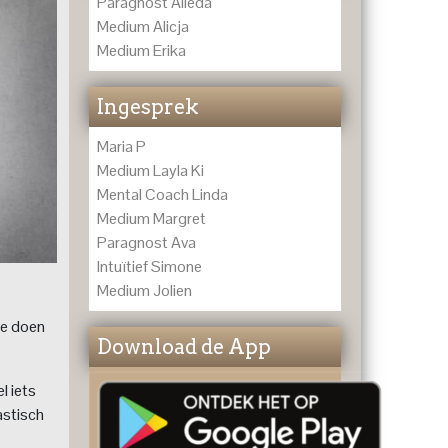
Paragnost Alieda
Medium Alicja
Medium Erika
Ingesprek
Maria P
Medium Layla Ki
Mental Coach Linda
Medium Margret
Paragnost Ava
Intuïtief Simone
Medium Jolien
we doen
Download de App
l iets
astisch