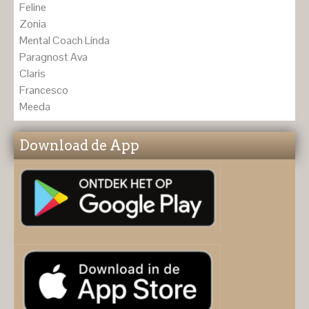
Feline
Zonia
Mental Coach Linda
Paragnost Ava
Claris
Francesco
Meeda
Download de App