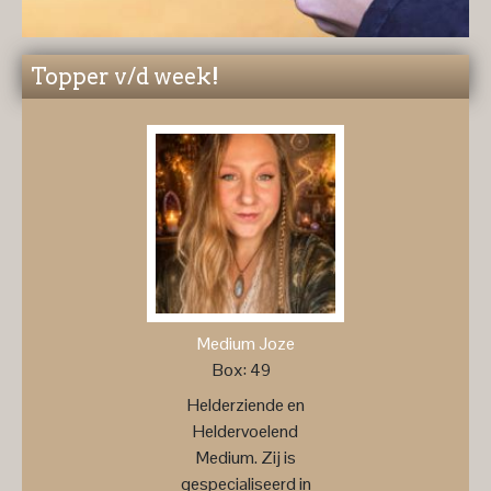
Topper v/d week!
Medium Joze
Box: 49
Helderziende en
Heldervoelend
Medium. Zij is
gespecialiseerd in