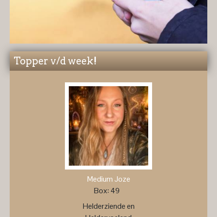
Topper v/d week!
Medium Joze
Box: 49
Helderziende en