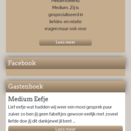
Heldervoelend
Medium. Zij is
gespecialiseerd in
liefdes-en relatie
vragen maar ook voor
een
toekomstprognose ....
Lees meer
Facebook
Gastenboek
Medium Eefje
Lief eefje wat hadden wij weer een mooi gesprek puur
zuiver zo ben jij geen fabeltjes gewoon eerlijk met zoveel
liefde doe jij dit dankjewel jii bent ...
Lees meer