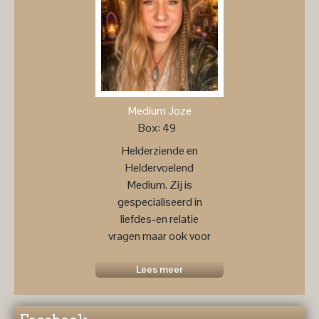
Medium Joze
Box: 49
Helderziende en
Heldervoelend
Medium. Zij is
gespecialiseerd in
liefdes-en relatie
vragen maar ook voor
een
toekomstprognose ....
Lees meer