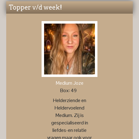
Topper v/d week!
Medium Joze
Box: 49
Helderziende en
Heldervoelend
Medium. Zij is
gespecialiseerd in
liefdes-en relatie
vragen maar ook voor