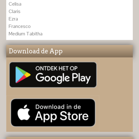
Celisa
Claris
Ezra
Francesco
Medium Tabitha
Download de App