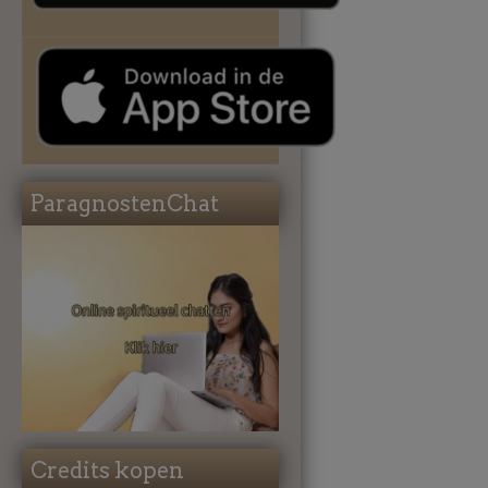
ParagnostenChat
Credits kopen