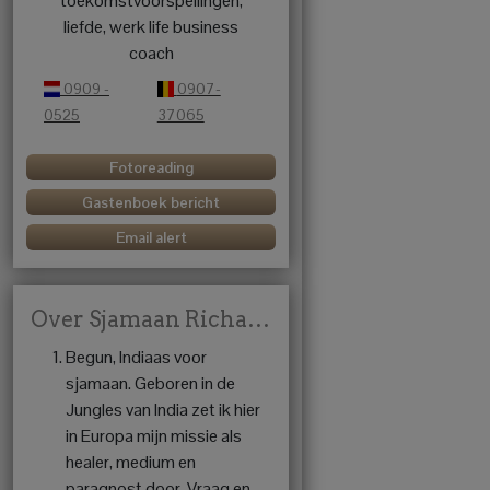
toekomstvoorspellingen,
liefde, werk life business
coach
0909 -
0907-
0525
37065
Fotoreading
Gastenboek bericht
Email alert
Over Sjamaan Richard Kuntraj
Begun, Indiaas voor
sjamaan. Geboren in de
Jungles van India zet ik hier
in Europa mijn missie als
healer, medium en
paragnost door. Vraag en