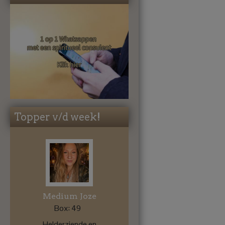
Topper v/d week!
Medium Joze
Box: 49
Helderziende en