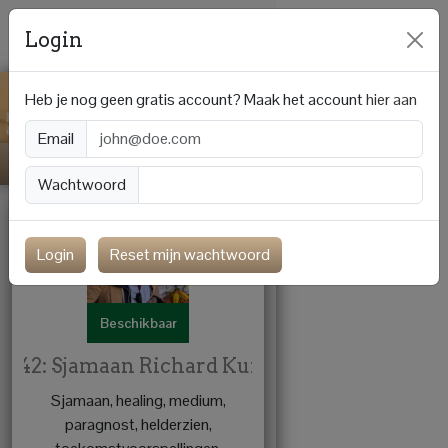
Login
Heb je nog geen gratis account? Maak het account
hier aan
Email
Wachtwoord
Login
Reset mijn wachtwoord
Beschikbaar
x 42: Sjamaan Richard Kuntraj
Sjamaan, healing, medium,
paragnost, helderzien,