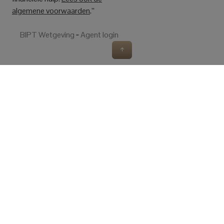
algemene voorwaarden
.”
BIPT Wetgeving
‐
Agent login