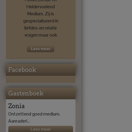
Heldervoelend
Medium. Zij is
gespecialiseerd in
liefdes-en relatie
vragen maar ook
voor een
toekomstprognose
Lees meer
....
Facebook
Gastenboek
Zonia
Ontzettend goed medium.
Aanrader!...
Lees meer