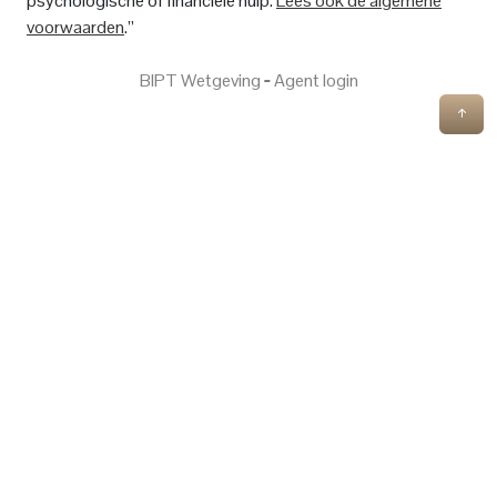
psychologische of financiële hulp.
Lees ook de algemene
voorwaarden
.”
BIPT Wetgeving
‐
Agent login