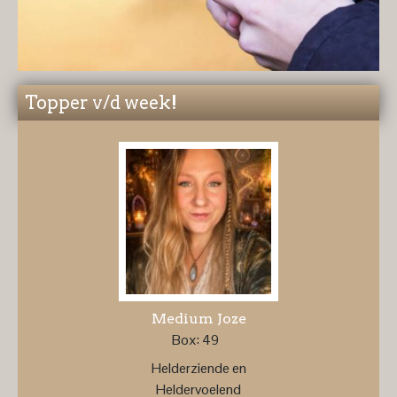
Topper v/d week!
Medium Joze
Box: 49
Helderziende en
Heldervoelend