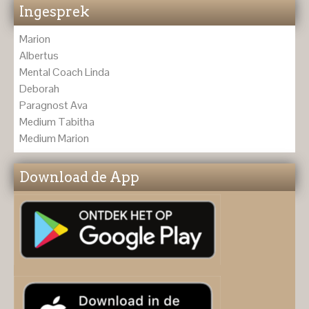
Ingesprek
Marion
Albertus
Mental Coach Linda
Deborah
Paragnost Ava
Medium Tabitha
Medium Marion
Download de App