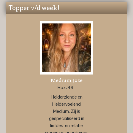
Topper v/d week!
Medium Joze
Box: 49
Helderziende en
Heldervoelend
Medium. Zij is
gespecialiseerd in
liefdes-en relatie
vragen maar ook voor