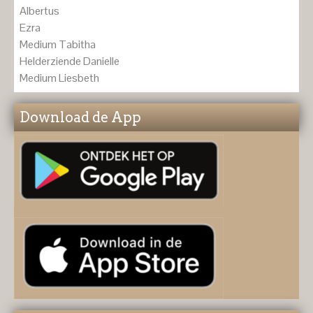
Albertus
Ezra
Medium Tabitha
Helderziende Danielle
Medium Liesbeth
Download de App