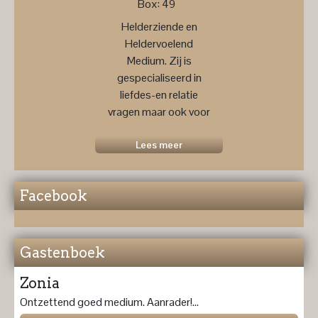
Box: 49
Helderziende en
Heldervoelend
Medium. Zij is
gespecialiseerd in
liefdes-en relatie
vragen maar ook voor
een
toekomstprognose ....
Lees meer
Facebook
Gastenboek
Zonia
Ontzettend goed medium. Aanrader!...