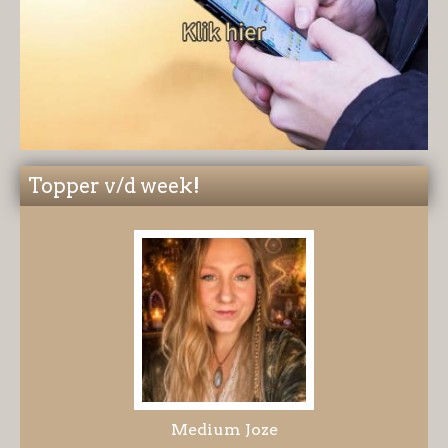
Topper v/d week!
Medium Joze