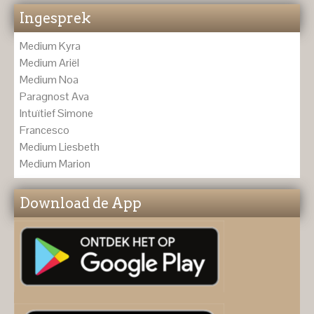
Ingesprek
Medium Kyra
Medium Ariël
Medium Noa
Paragnost Ava
Intuïtief Simone
Francesco
Medium Liesbeth
Medium Marion
Download de App